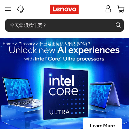
什
跳至主要內容
麼
是
虛
Home
>
Glossary
> 什麼是虛擬私人網路 (VPN)？
擬
私
人
網
路
(
Learn More