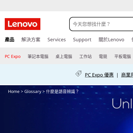
什
麼
是
跳
產品
解決方案
Services
Support
關於Lenovo
至
語
主
要
PC Expo
筆記本電腦
桌上電腦
工作站
電競
平板電腦
音
內
容
辨
PC Expo 優惠
|
商業用 
識
Home
>
Glossary
> 什麼是語音辨識？
？