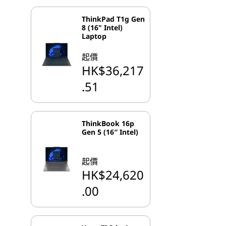
ThinkPad T1g Gen
8 (16" Intel)
Laptop
起價
HK$36,217
.51
ThinkBook 16p
Gen 5 (16″ Intel)
起價
HK$24,620
.00