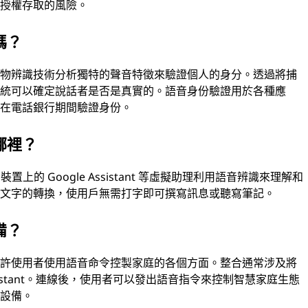
經授權存取的風險。
嗎？
生物辨識技術分析獨特的聲音特徵來驗證個人的身分。透過將捕
系統可以確定說話者是否是真實的。語音身份驗證用於各種應
及在電話銀行期間驗證身份。
哪裡？
置上的 Google Assistant 等虛擬助理利用語音辨識來理解和
到文字的轉換，使用戶無需打字即可撰寫訊息或聽寫筆記。
備？
允許使用者使用語音命令控製家庭的各個方面。整合通常涉及將
ssistant。連線後，使用者可以發出語音指令來控制智慧家庭生態
容設備。