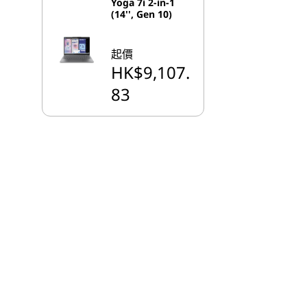
Yoga 7i 2-in-1
(14'', Gen 10)
起價
HK$9,107.
83