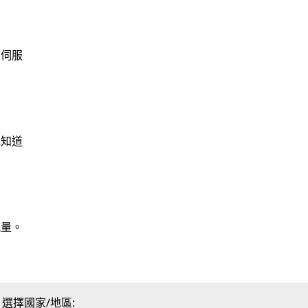
，伺服
地知道
。
流量。
選擇國家/地區: