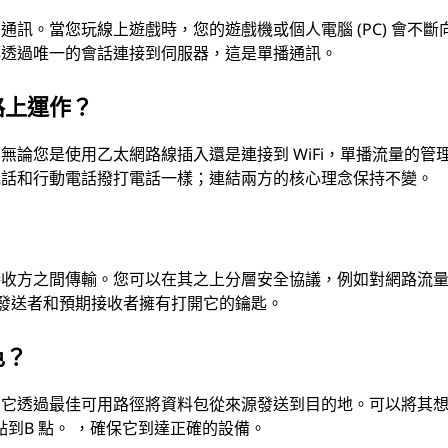
訊。當您玩線上遊戲時，您的遊戲機或個人電腦 (PC) 會不斷
都透過唯一的會話連接到伺服器，這是單播通訊。
路上運作？
論您是使用乙太網路線插入還是連接到 WiFi，單播流量的管
電話和行動電話撥打電話一樣；連結兩方的核心理念保持不變。
接收方之間傳輸。您可以在其之上分層安全協議，例如對網路流
只有發送者和預期接收者擁有打開它的鑰匙。
色？
，它透過最佳可用路徑將資料包從來源發送到目的地。可以將其
 點到B 點。 ，確保它到達正確的設備。