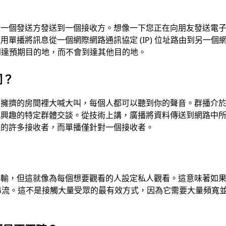
從一個發送方發送到一個接收方。想像一下您正在向朋友發送電
單播將訊息從一個網際網路通訊協定 (IP) 位址路由到另一個
資訊到達預期目的地，而不會到達其他目的地。
同？
在擁擠的房間裡大喊大叫，每個人都可以聽到你的聲音。群播介
感興趣的特定群體交談。從技術上講，廣播將資料傳送到網路中
組的許多接收者，而單播僅針對一個接收者。
傳輸，但這就像為每個想要觀看的人設定私人觀看。這意味著如
單獨的串流。這不是接觸大量受眾的最有效方式，因為它需要大量頻寬