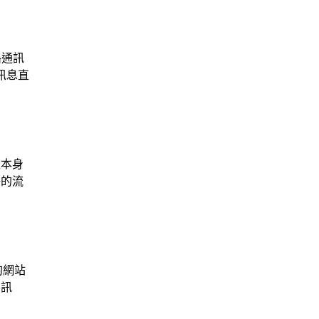
路通訊
訊息直
量本身
好的流
的網站
碼訊