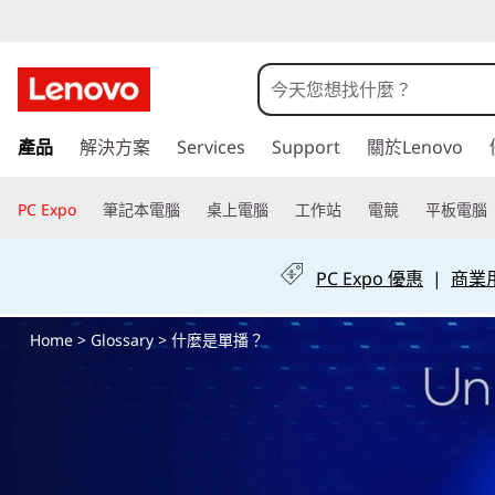
什
麼
是
跳
產品
解決方案
Services
Support
關於Lenovo
至
單
主
要
PC Expo
筆記本電腦
桌上電腦
工作站
電競
平板電腦
播
內
容
？
PC Expo 優惠
|
商業用 
Home
>
Glossary
> 什麼是單播？