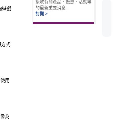
接收有關產品、優惠、活動等
的最新重要消息...
向遊戲
訂閱 >
理方式
量使用
想像為