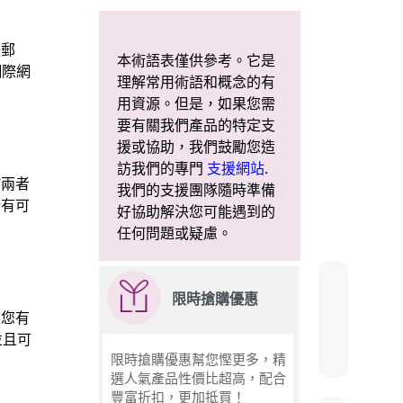
子郵
本術語表僅供參考。它是
網際網
理解常用術語和概念的有
用資源。但是，如果您需
要有關我們產品的特定支
援或協助，我們鼓勵您造
訪我們的專門
支援網站
.
於兩者
我們的支援團隊隨時準備
所有可
好協助解決您可能遇到的
任何問題或疑慮。
限時搶購優惠
果您有
並且可
限時搶購優惠幫您慳更多，精
選人氣產品性價比超高，配合
豐富折扣，更加抵買！