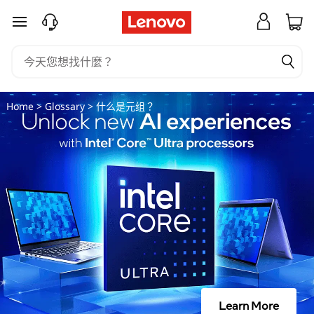
什
跳至主要內容
么
是
同
Home
>
Glossary
> 什么是元组？
轴
电
缆
？
Learn More