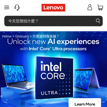
什
跳至主要內容
麼
是
特
Home
>
Glossary
> 什麼是特殊金鑰？
殊
金
鑰
？
Learn More