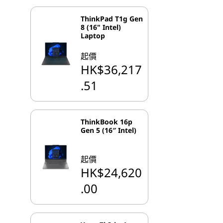
ThinkPad T1g Gen
8 (16" Intel)
Laptop
起價
HK$36,217
.51
ThinkBook 16p
Gen 5 (16″ Intel)
起價
HK$24,620
.00