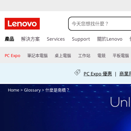
什
麼
是
跳
產品
解決方案
Services
Support
關於Lenovo
至
南
主
要
PC Expo
筆記本電腦
桌上電腦
工作站
電競
平板電腦
橋
內
容
？
PC Expo 優惠
|
商業用 
Home
>
Glossary
> 什麼是南橋？