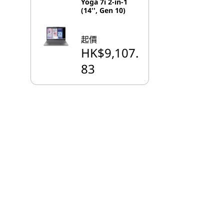
Yoga 7i 2-in-1
(14'', Gen 10)
起價
HK$9,107.
83