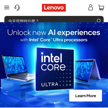
什
跳至主要內容
麼
是
搜
尋
引
擎
優
化
Learn More
(