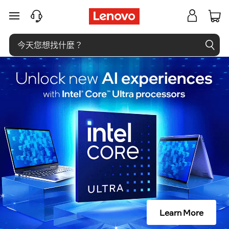
什
跳至主要內容
么
是
随
机
存
取
存
储
Learn More
器