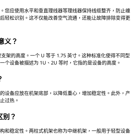
键。您应使用水平和垂直理线器等理线器保持线缆整齐，防止缠
日后轻松识别。这不仅能改善空气流通，还能让故障排除变得更
么意义？
架支架的高度。一个 U 等于 1.75 英寸。这种标准化使得不同型
个设备被描述为 1U、2U 等时，它指的是设备的高度。
？
重的设备应放在机架底部，以降低重心，增加稳定性。此外，产
防止过热。
区别？
结构和稳定性。两柱式机架也称为中继机架，一般用于轻型设备