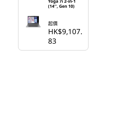
Yoga 7i 2-in-1
(14'', Gen 10)
起價
HK$9,107.
83