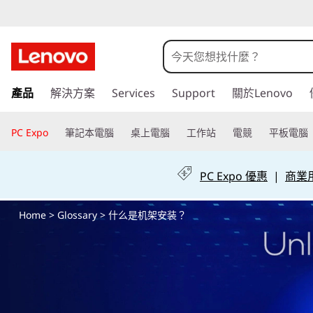
什
么
是
跳
產品
解決方案
Services
Support
關於Lenovo
至
机
主
要
PC Expo
筆記本電腦
桌上電腦
工作站
電競
平板電腦
架
內
容
安
PC Expo 優惠
|
商業用 
装
Home
>
Glossary
> 什么是机架安装？
？