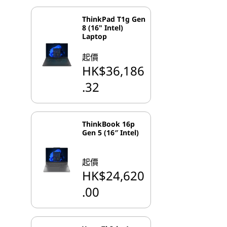
ThinkPad T1g Gen
8 (16" Intel)
Laptop
起價
HK$36,186
.32
ThinkBook 16p
Gen 5 (16″ Intel)
起價
HK$24,620
.00