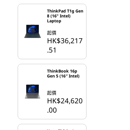
ThinkPad T1g Gen
8 (16" Intel)
Laptop
起價
HK$36,217
.51
ThinkBook 16p
Gen 5 (16″ Intel)
起價
HK$24,620
.00