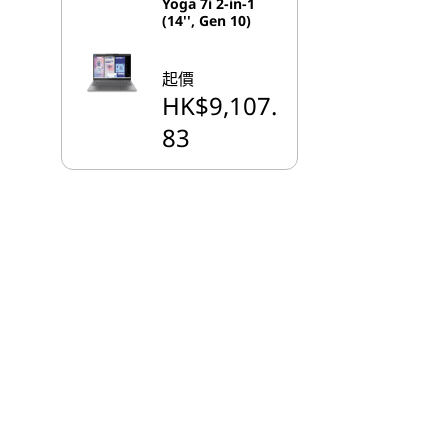
Yoga 7i 2-in-1
(14'', Gen 10)
起價
HK$9,107.
83