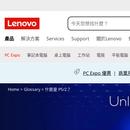
什
么
是
跳
產品
解決方案
Services
Support
關於Lenovo
至
P
主
要
PC Expo
筆記本電腦
桌上電腦
工作站
電競
平板電腦
S
內
容
/
PC Expo 優惠
|
商業用 
2
Home
>
Glossary
> 什麼是 PS/2？
？