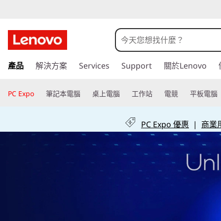
什
麼
是
跳
產品
解決方案
Services
Support
關於Lenovo
至
通
主
要
PC Expo
筆記本電腦
桌上電腦
工作站
電競
平板電腦
知
內
容
區
PC Expo 優惠
|
商業用 
域
？