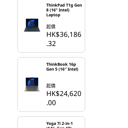
ThinkPad T1g Gen
8 (16" Intel)
Laptop
起價
HK$36,186
.32
ThinkBook 16p
Gen 5 (16″ Intel)
起價
HK$24,620
.00
Yoga 7i 2-in-1