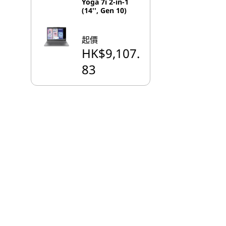
Yoga 7i 2-in-1
(14'', Gen 10)
起價
HK$9,107.
83