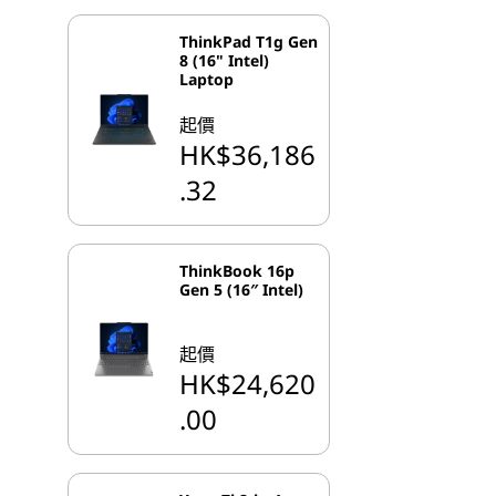
ThinkPad T1g Gen
8 (16" Intel)
Laptop
起價
HK$36,186
.32
ThinkBook 16p
Gen 5 (16″ Intel)
起價
HK$24,620
.00