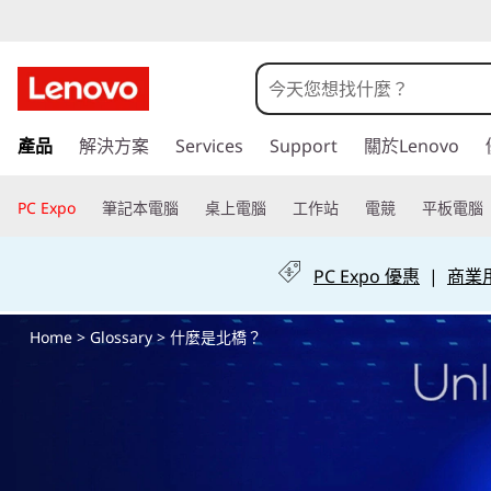
什
麼
是
跳
產品
解決方案
Services
Support
關於Lenovo
至
北
主
要
PC Expo
筆記本電腦
桌上電腦
工作站
電競
平板電腦
橋
內
容
？
PC Expo 優惠
|
商業用 
Home
>
Glossary
> 什麼是北橋？