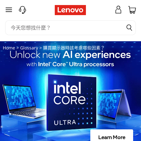
購
跳至主要內容
買
顯
示
Home
>
Glossary
> 購買顯示器時該考慮哪些因素？
器
時
該
考
慮
哪
Learn More