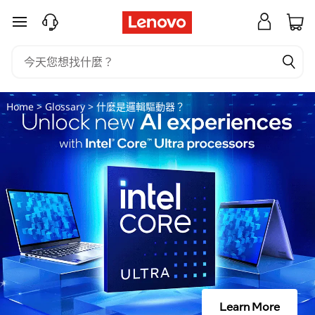
什
跳至主要內容
麼
是
邏
Home
>
Glossary
> 什麼是邏輯驅動器？
輯
驅
動
器
？
Learn More