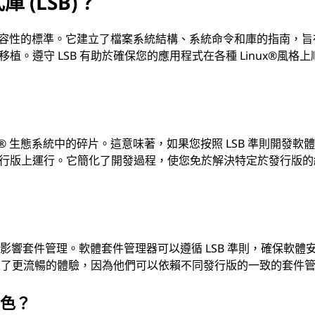
庫 (LSB)？
版之間相容性的標準。它建立了檔案系統結構、系統命令和庫的指南，
版移植。遵守 LSB 有助於確保您的應用程式在各種 Linux®風格
ux® 生態系統中的碎片。這意味著，如果您按照 LSB 準則開發軟
® 發行版上運行。它簡化了開發過程，使您免於解決特定於發行版
來影響套件管理。軟體套件管理器可以遵循 LSB 準則，確保軟體
來了更流暢的體驗，因為他們可以依賴不同發行版的一致的套件
角色？