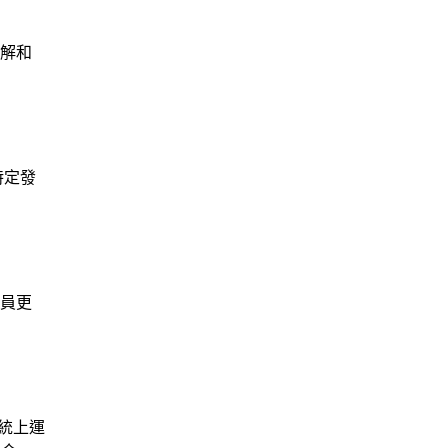
理解和
特定發
理員更
系統上運