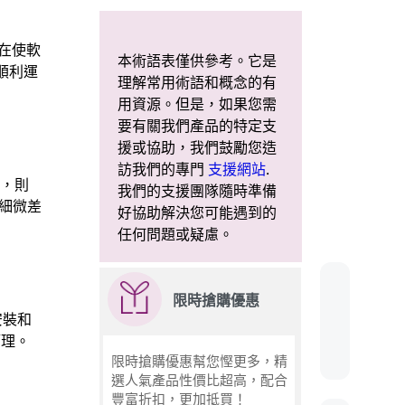
旨在使軟
本術語表僅供參考。它是
上順利運
理解常用術語和概念的有
用資源。但是，如果您需
要有關我們產品的特定支
援或協助，我們鼓勵您造
訪我們的專門
支援網站
.
體，則
我們的支援團隊隨時準備
的細微差
好協助解決您可能遇到的
任何問題或疑慮。
限時搶購優惠
安裝和
管理。
限時搶購優惠幫您慳更多，精
選人氣產品性價比超高，配合
豐富折扣，更加抵買！