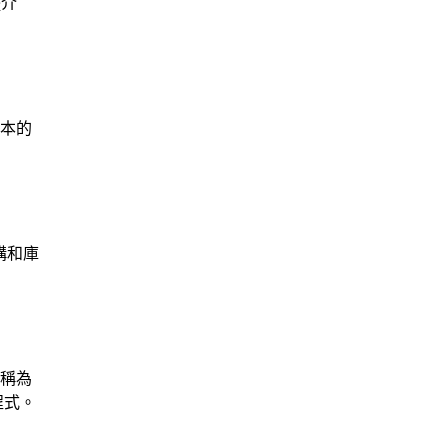
體介
版本的
構和庫
常稱為
程式。