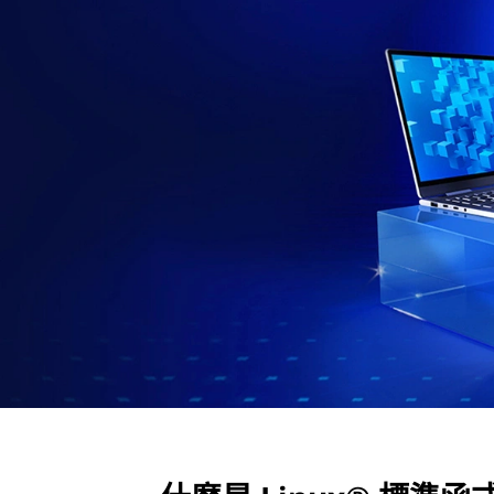
準
函
式
庫
(
L
S
B
)
？