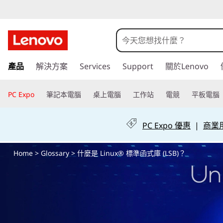
什
麼
是
跳
產品
解決方案
Services
Support
關於Lenovo
至
L
主
要
PC Expo
筆記本電腦
桌上電腦
工作站
電競
平板電腦
i
內
容
n
PC Expo 優惠
|
商業用 
u
Home
>
Glossary
> 什麼是 Linux® 標準函式庫 (LSB)？
x
®
標