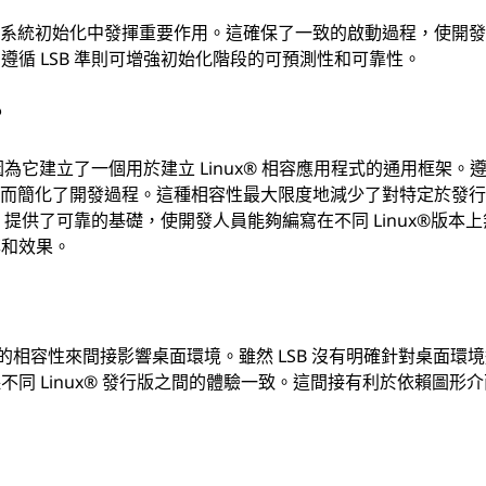
本在系統初始化中發揮重要作用。這確保了一致的啟動過程，使開
循 LSB 準則可增強初始化階段的可預測性和可靠性。
？
因為它建立了一個用於建立 Linux® 相容應用程式的通用框架。
，從而簡化了開發過程。這種相容性最大限度地減少了對特定於發
 提供了可靠的基礎，使開發人員能夠編寫在不同 Linux®版本
率和效果。
的相容性來間接影響桌面環境。雖然 LSB 沒有明確針對桌面環
同 Linux® 發行版之間的體驗一致。這間接有利於依賴圖形