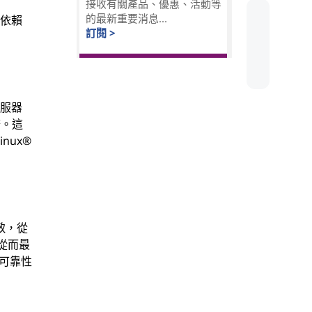
接收有關產品、優惠、活動等
的最新重要消息...
員依賴
訂閱 >
伺服器
務。這
nux®
致，從
，從而最
的可靠性