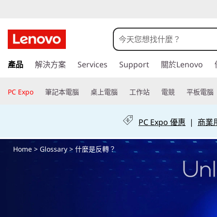
什
麼
是
跳
產品
解決方案
Services
Support
關於Lenovo
至
反
主
要
PC Expo
筆記本電腦
桌上電腦
工作站
電競
平板電腦
轉
內
容
？
PC Expo 優惠
|
商業用 
Home
>
Glossary
> 什麼是反轉？