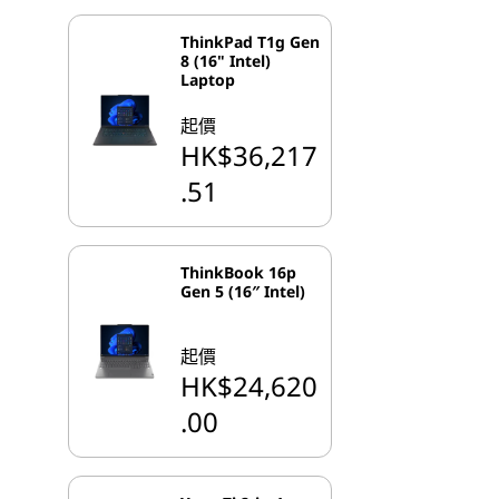
ThinkPad T1g Gen
8 (16" Intel)
Laptop
起價
HK$36,217
.51
ThinkBook 16p
Gen 5 (16″ Intel)
起價
HK$24,620
.00