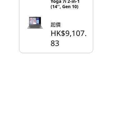
Yoga 7i 2-in-1
(14'', Gen 10)
起價
HK$9,107.
83