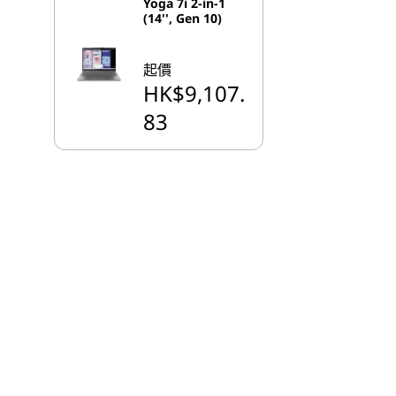
Yoga 7i 2-in-1
(14'', Gen 10)
起價
HK$9,107.
83