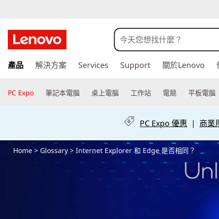
互
联
网
跳
產品
解決方案
Services
Support
關於Lenovo
至
浏
主
要
PC Expo
筆記本電腦
桌上電腦
工作站
電競
平板電腦
览
內
容
器
PC Expo 優惠
|
商業用 
|
Home
>
Glossary
> Internet Explorer 和 Edge 是否相同？
如
何
使