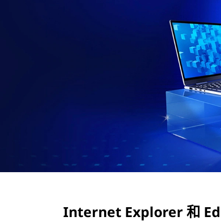
用
、
与
E
d
g
e
的
差
Internet Explorer 和
异