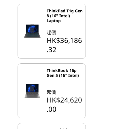
ThinkPad T1g Gen
8 (16" Intel)
Laptop
起價
HK$36,186
.32
ThinkBook 16p
Gen 5 (16″ Intel)
起價
HK$24,620
.00