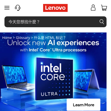
什
跳至主要內容
么
是
H
Home
>
Glossary
> 什么是 HTML
标记？
T
M
L
标
记
？
Learn More