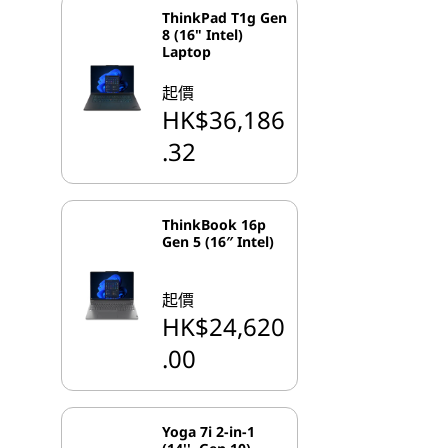
ThinkPad T1g Gen
8 (16" Intel)
Laptop
起價
HK$36,186
.32
ThinkBook 16p
Gen 5 (16″ Intel)
起價
HK$24,620
.00
Yoga 7i 2-in-1