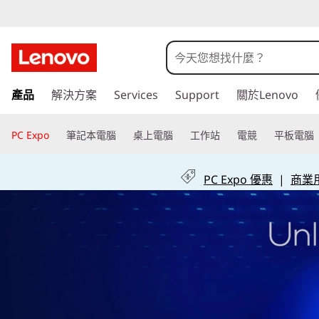
什
么
是
跳
產品
解決方案
Services
Support
關於Lenovo
至
主
主
要
PC Expo
筆記本電腦
桌上電腦
工作站
電競
平板電腦
机
內
容
文
PC Expo 優惠
|
商業用 
件
？