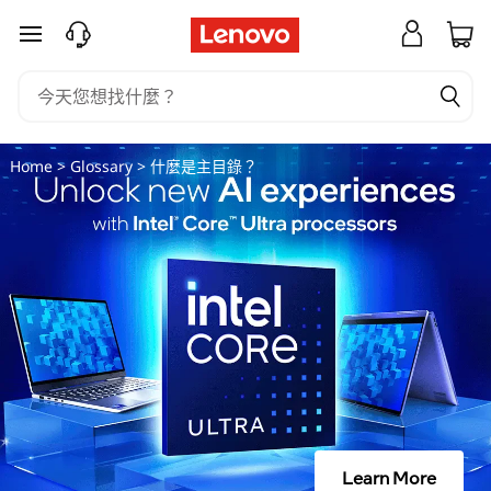
什
跳至主要內容
麼
是
主
Home
>
Glossary
> 什麼是主目錄？
目
錄
？
Learn More