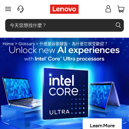
什
跳至主要內容
麼
是
谷
Home
>
Glossary
> 什麼是谷歌鍵盤，為什麼它很受歡迎？
歌
鍵
盤
，
為
什
Learn More