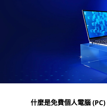
P
C
)
遊
戲
？
什麼是免費個人電腦 (PC)