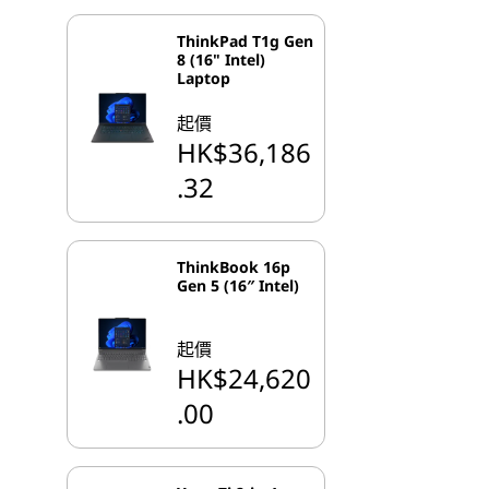
ThinkPad T1g Gen
8 (16" Intel)
Laptop
起價
HK$36,186
.32
ThinkBook 16p
Gen 5 (16″ Intel)
起價
HK$24,620
.00