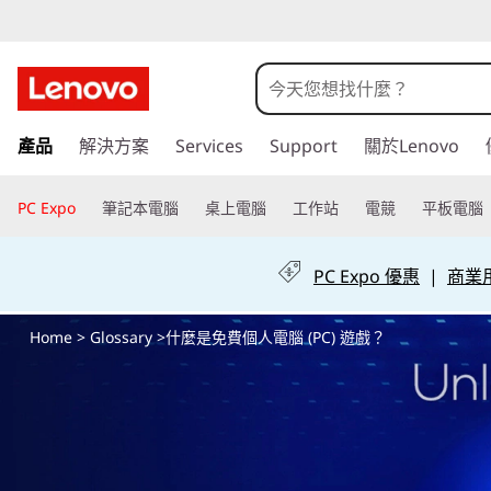
什
麼
是
跳
產品
解決方案
Services
Support
關於Lenovo
至
免
主
要
PC Expo
筆記本電腦
桌上電腦
工作站
電競
平板電腦
費
內
容
個
PC Expo 優惠
|
商業用 
人
Home
>
Glossary
>什麼是免費個人電腦 (PC) 遊戲？
電
腦
(