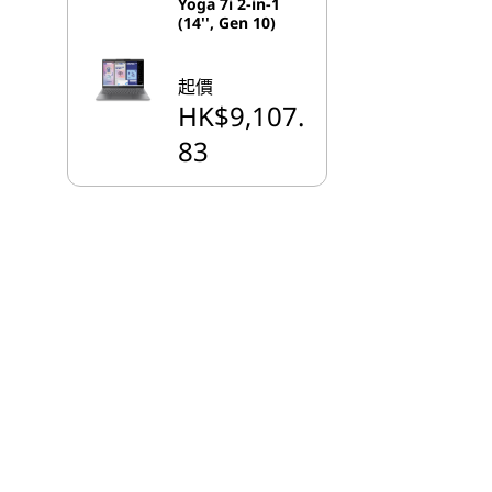
Yoga 7i 2-in-1
(14'', Gen 10)
起價
HK$9,107.
83