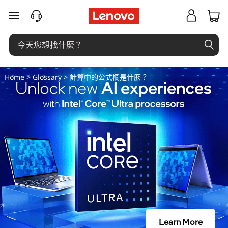
計
跳至主要內容
算
中
的
Home
>
Glossary
> 計算中的公式欄是什麼？
公
式
欄
是
什
麼
Learn More