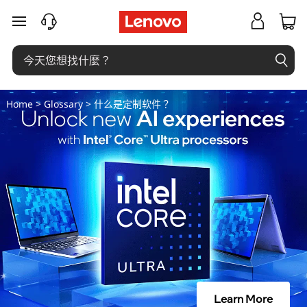
什
跳至主要內容
么
是
定
Home
>
Glossary
> 什么是定制软件？
制
软
件
？
Learn More