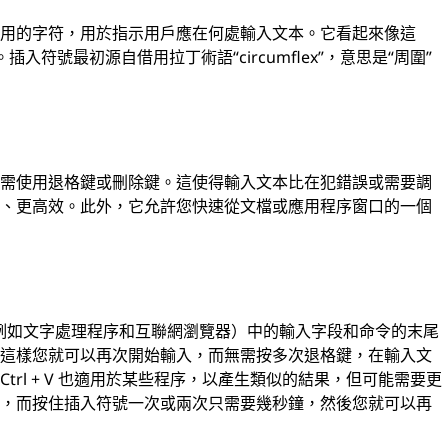
常用的字符，用於指示用戶應在何處輸入文本。它看起來像這
符號最初源自借用拉丁術語“circumflex”，意思是“周圍”
無需使用退格鍵或刪除鍵。這使得輸入文本比在犯錯誤或需要調
快、更高效。此外，它允許您快速從文檔或應用程序窗口的一個
（例如文字處理程序和互聯網瀏覽器）中的輸入字段和命令的末尾
，這樣您就可以再次開始輸入，而無需按多次退格鍵，在輸入文
rl + V 也適用於某些程序，以產生類似的結果，但可能需要更
遠，而按住插入符號一次或兩次只需要幾秒鐘，然後您就可以再