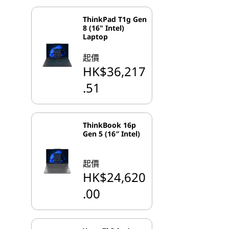
ThinkPad T1g Gen
8 (16" Intel)
Laptop
起價
HK$36,217
.51
ThinkBook 16p
Gen 5 (16″ Intel)
起價
HK$24,620
.00