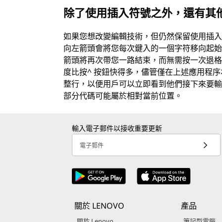
除了使用插入符號之外，還有其
如果您想改變編輯技術，但仍然保留使用插入符
向左箭頭會將您每次鍵入的一個字符移向起始行
箭頭將再次帶您一路結束，而無需按一次退格鍵。
度比按^ 按鈕快得多，儘管僅在上述應用程
整行，以便用戶可以立即看到他們接下來要輸
部分代碼可能屬於相對當前位置。
輸入電子郵件以接收重要更新
電子郵件
關於 LENOVO
產品
關於 Lenovo
筆記型電腦