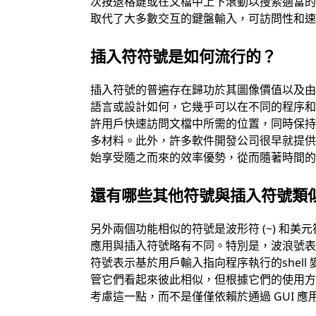
次按退格鍵或在文檔中上下滾動以搜索適當
取代了大多數交互的鍵盤輸入，可訪問性和
插入符符號是如何流行的？
插入符號的普遍存在歸功於其圖像價值以及
語言或設計如何，它幾乎可以在不同的程序
許用戶快速訪問文檔中所需的位置，同時保
多材料。此外，許多軟件開發公司很早就提
始享受隨之而來的效率優勢，從而隨著時間
還有哪些其他符號與插入符號類
另外兩個功能相似的符號是波形符 (~) 和美
應用與插入符號略有不同。特別是，波浪號表
符號表示基於用戶輸入指向程序執行的shell 變量
管它們看起來彼此相似，但根據它們的使用方
考慮這一點，而不是僅僅依賴於通過 GUI 