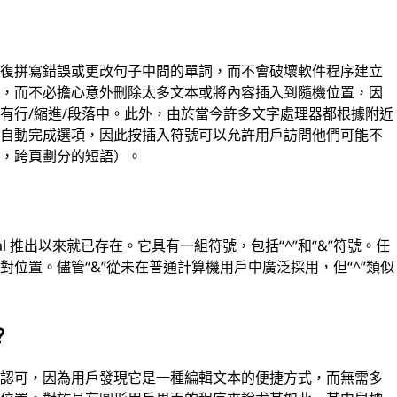
修復拼寫錯誤或更改句子中間的單詞，而不會破壞軟件程序建立
改，而不必擔心意外刪除太多文本或將內容插入到隨機位置，因
有行/縮進/段落中。此外，由於當今許多文字處理器都根據附近
供自動完成選項，因此按插入符號可以允許用戶訪問他們可能不
如，跨頁劃分的短語）。
cal 推出以來就已存在。它具有一組符號，包括“^”和“&”符號。任
位置。儘管“&”從未在普通計算機用戶中廣泛採用，但“^”類似
？
和認可，因為用戶發現它是一種編輯文本的便捷方式，而無需多