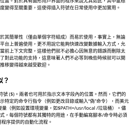
的位置。對於具有圖形用戶界面的程序來說尤其如此，其中鼠標
速度變得至關重要，這使得插入符號在日常使用中更加實用。
由於其簡單性（僅由單個字符組成）而易於使用，事實上，無論
和平台上普遍使用，更不用說它能夠快速改變數據輸入方式，允
持當前上下文完整，這樣他們就不必擔心因無意的錯誤而刪除太
供了對此功能的支持，這意味著人們不必等到晚些時候就可以開
的推移變得越來越受歡迎。
似？
元符號 ($)。兩者也可用於指示文本字段內的位置。然而，它們的
示特定的命令行指令（例如更改目錄或輸入“偽”命令），而美元
（例如設置環境變量，如$PATH=/usr/local /垃圾桶）。儘
式，每個符號都有其獨特的用途，在手動編寫腳本/命令時必須
應用程序提供的自動化流程。