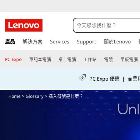
插
入
符
跳
產品
解決方案
Services
Support
關於Lenovo
至
號
主
要
PC Expo
筆記本電腦
桌上電腦
工作站
電競
平板電腦
是
內
容
什
PC Expo 優惠
|
商業用 
麼
Home
>
Glossary
> 插入符號是什麼？
？