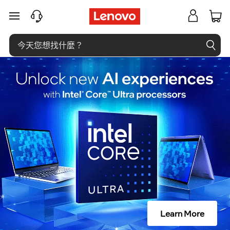
A
跳至主要內容
l
t
R
是
什
麼
？
Learn More