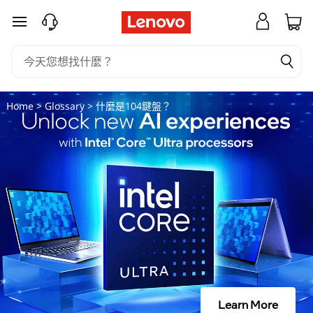
什
跳至主要內容
麼
是
1
Home
>
Glossary
> 什麼是104鍵盤？
0
4
鍵
盤
？
Learn More