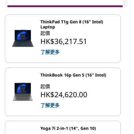
ThinkPad T1g Gen 8 (16" Intel)
Laptop
起價
HK$36,217.51
了解更多
ThinkBook 16p Gen 5 (16″ Intel)
起價
HK$24,620.00
了解更多
Yoga 7i 2-in-1 (14'', Gen 10)