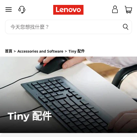
L
跳至主要內容
e
n
o
首頁
>
Accessories and Software
>
Tiny 配件
v
o
T
i
n
Tiny 配件
y