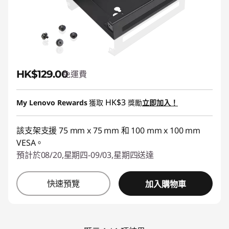
e
s
s
HK$129.00
免運費
o
r
HK$3
My Lenovo Rewards
獲取
獎勵
立即加入！
i
該支架支援 75 mm x 75 mm 和 100 mm x 100 mm
e
VESA。
預計於08/20,星期四-09/03,星期四送達
s
快速預覽
加入購物車