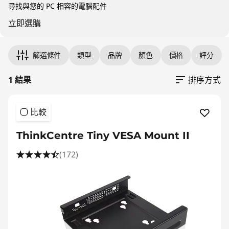
|
尋找與您的 PC 相容的電腦配件
D
立即選購
e
Original Price 129.00 HKD Discounted Price 1
篩選條件
類型
品牌
顏色
價格
評分
s
1 結果
排序方式
k
t
比較
o
ThinkCentre Tiny VESA Mount II
p
(172)
A
c
c