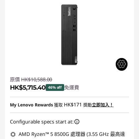
e
M
系
列
S
F
原價
HK$10,588.00
F
HK$5,715.40
免運費
46% off
台
即省 :
-HK$4,872.60
HK$171
My Lenovo Rewards
獲取
獎勵
立即加入！
式
Configurable specs start at:
機
AMD Ryzen™ 5 8500G 處理器 (3.55 GHz 最高達