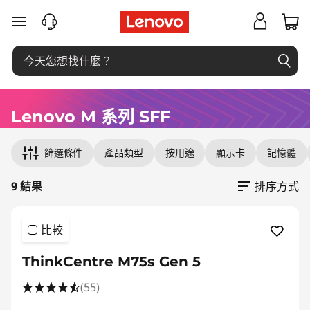
T
跳至主要內容
h
i
n
Lenovo M 系列 SFF
k
Original Price 10588.00 HKD Discounted Price
Original Price 10378.00 HKD Discounted Pric
Original Price 10888.00 HKD Discounted Pric
Original Price 10888.00 HKD Discounted Pric
Original Price 11068.00 HKD Discounted Price
Original Price 12708.00 HKD Discounted Pric
Original Price 12798.00 HKD Discounted Pric
Original Price 14278.00 HKD Discounted Pric
Original Price 25478.00 HKD Discounted Price
篩選條件
產品類型
按用途
顯示卡
記憶體
C
e
9 結果
排序方式
n
比較
t
ThinkCentre M75s Gen 5
r
(55)