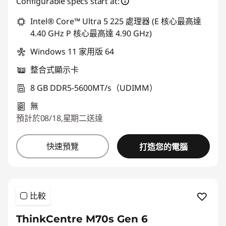
Configurable specs start at:
eCoupon Savings :
-HK$4,003.52
*Savings cannot be combined
Intel® Core™ Ultra 5 225 處理器 (E 核心最高達
4.40 GHz P 核心最高達 4.90 GHz)
使用優惠券 :
THINKAUG
Windows 11 家用版 64
整合式顯示卡
8 GB DDR5-5600MT/s（UDIMM）
無
預計於08/18,星期二送達
快速預覽
打造您的電腦
比較
ThinkCentre M70s Gen 6