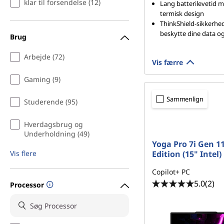
klar til forsendelse (12)
Lang batterilevetid 
termisk design
ThinkShield-sikkerhed
beskytte dine data o
Brug
Arbejde (72)
Vis færre
Gaming (9)
Sammenlign
Studerende (95)
Hverdagsbrug og
Underholdning (49)
Yoga Pro 7i Gen 1
Vis flere
Edition (15" Intel)
Copilot+ PC
5.0
(2)
Processor