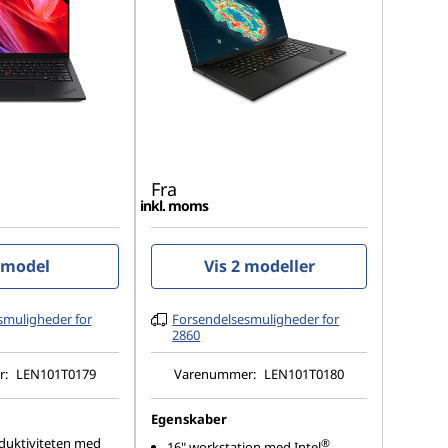
Fra
inkl. moms
 model
Vis 2 modeller
smuligheder for
Forsendelsesmuligheder for
2860
r:
LEN101T0179
Varenummer:
LEN101T0180
Egenskaber
duktiviteten med
®
16" workstation med Intel