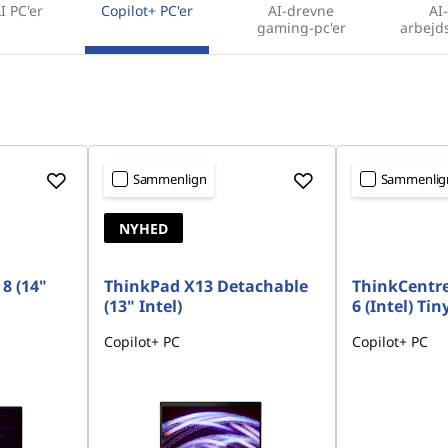
I PC'er
Copilot+ PC'er
AI-drevne
AI
gaming-pc'er
arbejd
Sammenlign
Sammenlig
NYHED
8 (14"
ThinkPad X13 Detachable
ThinkCentr
(13" Intel)
6 (Intel) Tin
Copilot+ PC
Copilot+ PC