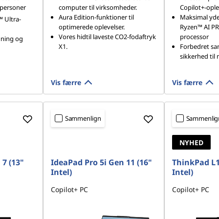
 personer
computer til virksomheder.
Copilot+-ople
Aura Edition-funktioner til
Maksimal yd
 Ultra-
optimerede oplevelser.
Ryzen™ AI PR
Vores hidtil laveste CO2-fodaftryk
processor
egning og
X1.
Forbedret sa
sikkerhed til
Vis færre
Vis færre
Sammenlign
Sammenlig
NYHED
7 (13"
IdeaPad Pro 5i Gen 11 (16"
ThinkPad L1
Intel)
Intel)
Copilot+ PC
Copilot+ PC