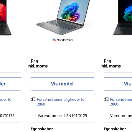
Fra
Fra
inkl. moms
inkl. moms
ler
Vis model
Vis
der for
Forsendelsesmuligheder for
Forsendelse
2860
2860
01T0175
Varenummer:
LEN101I0129
Varenumme
Egenskaber
Egenskaber