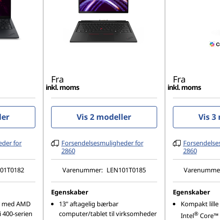
Fra
Fra
inkl. moms
inkl. moms
ler
Vis 2 modeller
Vis 3
der for
Forsendelsesmuligheder for
Forsendelse
2860
2860
01T0182
Varenummer:
LEN101T0185
Varenumme
Egenskaber
Egenskaber
r med AMD
13" aftagelig bærbar
Kompakt lille
 400-serien
computer/tablet til virksomheder
®
Intel
Core™ 