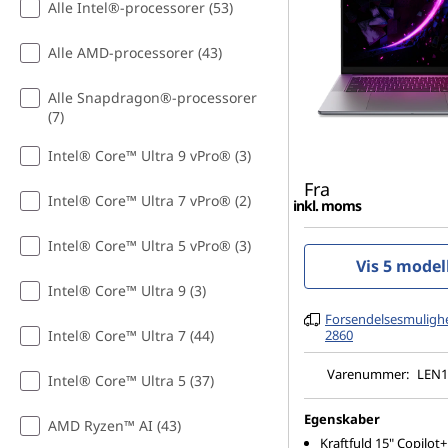
Alle Intel®-processorer (53)
Alle AMD-processorer (43)
Alle Snapdragon®-processorer
(7)
Intel® Core™ Ultra 9 vPro® (3)
Fra
Intel® Core™ Ultra 7 vPro® (2)
inkl. moms
Intel® Core™ Ultra 5 vPro® (3)
Vis 5 model
Intel® Core™ Ultra 9 (3)
Forsendelsesmulighe
Intel® Core™ Ultra 7 (44)
2860
Varenummer:
LEN1
Intel® Core™ Ultra 5 (37)
Egenskaber
AMD Ryzen™ AI (43)
Kraftfuld 15" Copilot