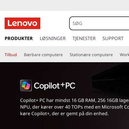
C
o
p
s
p
PRODUKTER
LØSNINGER
TJENESTER
SUPPORT
i
r
i
l
Tilbud
Bærbare computere
Stationære computere
Work
n
g
o
t
i
t
l
h
+
o
Copilot+ PC har mindst 16 GB RAM, 256 16GB lage
v
P
NPU, der kører over 40 TOPs med en Microsoft Copi
e
køre Copilot+, der er gemt på din enhed.
d
C
i
n