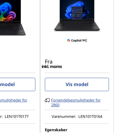
Fra
inkl. moms
 model
Vis model
smuligheder for
Forsendelsesmuligheder for
2860
r:
LEN101T0177
Varenummer:
LEN101T0164
Egenskaber