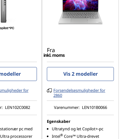
Fra
inkl. moms
 modeller
Vis 2 modeller
smuligheder for
Forsendelsesmuligheder for
2860
r:
LEN102C0082
Varenummer:
LEN101B0066
Egenskaber
 stationær pc med
Ultratynd og let Copilot+-pc
®
Ultra processorer
Intel
Core™ Ultra-drevet