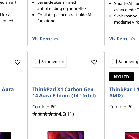
med smart
Levende skærm med
Smarte AI- fu
antiblænding og antirefleks
avancerede C
 for at
Copilot+-pc med kraftfulde AI-
Skalerbar og 
g enhed
funktioner
moderne vir
Vis færre
Vis færre
Sammenlign
Sammenlig
NYHED
1 Aura
ThinkPad X1 Carbon Gen
ThinkPad L1
14 Aura Edition (14" Intel)
AMD)
Copilot+ PC
Copilot+ PC
4.5
(11)