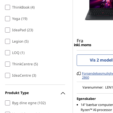
ThinkBook (4)
Yoga (19)
IdeaPad (23)
Fra
Legion (5)
inkl. moms
LOQ (1)
Vis 2 model
ThinkCentre (5)
Forsendelsesmulighe
IdeaCentre (3)
2860
Varenummer:
LEN1
Produkt Type
Egenskaber
Byg dine egne (102)
14" bærbar compute
Ryzen™ AI-processor i