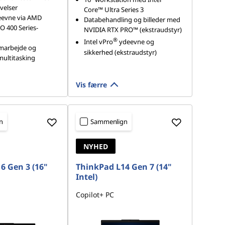
velser
Core™ Ultra Series 3
eevne via AMD
Databehandling og billeder med
O 400 Series-
NVIDIA RTX PRO™ (ekstraudstyr)
®
Intel vPro
ydeevne og
marbejde og
sikkerhed (ekstraudstyr)
 multitasking
Vis færre
n
Sammenlign
NYHED
6 Gen 3 (16"
ThinkPad L14 Gen 7 (14"
Intel)
Copilot+ PC