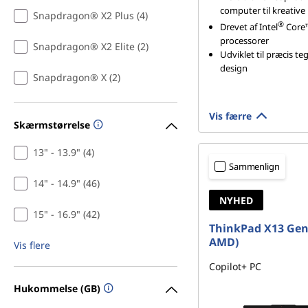
computer til kreative
Snapdragon® X2 Plus (4)
®
Drevet af Intel
Core™
processorer
Snapdragon® X2 Elite (2)
Udviklet til præcis t
design
Snapdragon® X (2)
Vis færre
Skærmstørrelse
13" - 13.9" (4)
Sammenlign
14" - 14.9" (46)
NYHED
15" - 16.9" (42)
ThinkPad X13 Gen 
AMD)
Vis flere
Copilot+ PC
Hukommelse (GB)