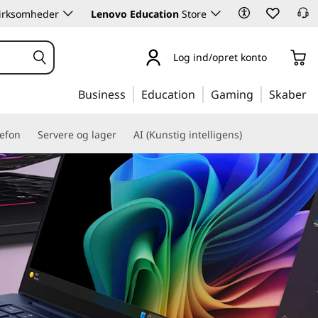
 virksomheder
Lenovo Education
Store
Log ind/opret konto
Business
Education
Gaming
Skaber
lefon
Servere og lager
AI (Kunstig intelligens)