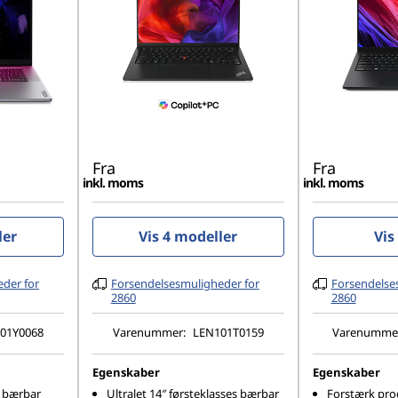
Fra
Fra
inkl. moms
inkl. moms
ler
Vis 4 modeller
Vis
der for
Forsendelsesmuligheder for
Forsendelse
2860
2860
01Y0068
Varenummer:
LEN101T0159
Varenumme
Egenskaber
Egenskaber
+ bærbar
Ultralet 14″ førsteklasses bærbar
Forstærk pro