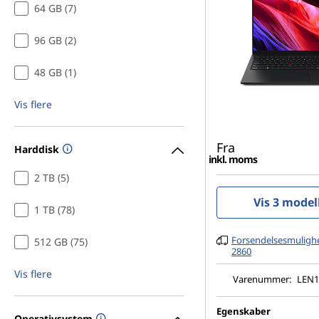
64 GB (7)
96 GB (2)
48 GB (1)
Vis flere
Fra
Harddisk
inkl. moms
2 TB (5)
Vis 3 model
1 TB (78)
Forsendelsesmulighe
512 GB (75)
2860
Vis flere
Varenummer:
LEN1
Egenskaber
Operativsystem