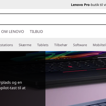
Lenovo Pro
-butik til
OM LENOVO
TILBUD
stations
Skærme
Tablets
Tilbehør
Software
Mobilte
rplads og en
lot-tast til at