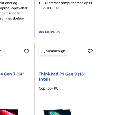
nktioner og
14" bærbar computer med op til
opilot+-oplevelser
2,8K OLED
holdbar pc til
ksomhedsbehov
Vis færre
n
Sammenlign
4 Gen 7 (14"
ThinkPad P1 Gen 9 (16"
Intel)
Copilot+ PC