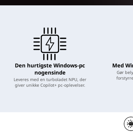
d
h
o
l
d
Den hurtigste Windows-pc
Med Win
nogensinde
Gør bel
forstyrr
Leveres med en turboladet NPU, der
giver unikke Copilot+ pc-oplevelser.