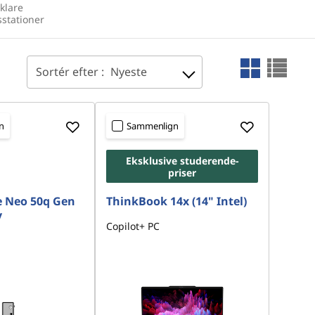
-klare
sstationer
Sortér efter :
Nyeste
n
Sammenlign
Eksklusive studerende-
priser
e Neo 50q Gen
ThinkBook 14x (14" Intel)
y
Copilot+ PC