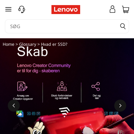
spring til hovedindhold
Home
>
Glossary
> Hvad er SSD?