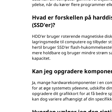
ydelse, når du kører flere programmer el
Hvad er forskellen på harddis
(SSD'er)?
HDD'er bruger roterende magnetiske diske t
lagringsmedie til computere og tilbyder stø
hertil bruger SSD'er flash-hukommelseste
mere holdbare og bruger mindre strøm s
kapacitet.
Kan jeg opgradere komponen
Ja, mange hardwarekomponenter i en com
for at øge systemets ydeevne, udskifte di
opgradere dit grafikkort for at få bedr
kan dog variere afhængigt af din specifi
Hvordan vælger jeg den rigt