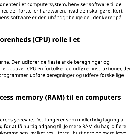
enter i et computersystem, henviser software til de
er, der fortæller hardwaren, hvad den skal gøre. Kort
mens software er den uhåndgribelige del, der kører på
orenheds (CPU) rolle i et
ne. Den udfører de fleste af de beregninger og
re opgaver. CPU'en fortolker og udfører instruktioner, der
programmer, udføre beregninger og udføre forskellige
cess memory (RAM) til en computers
erens ydeevne. Det fungerer som midlertidig lagring af
for at få hurtig adgang til. Jo mere RAM du har, jo flere
ommelsen, hvilket resulterer i hurtigere og mere jævn