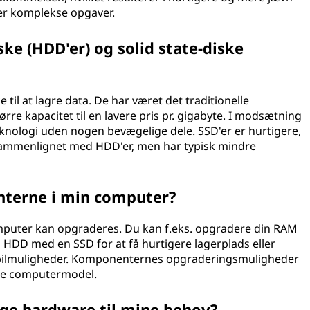
ler komplekse opgaver.
ke (HDD'er) og solid state-diske
il at lagre data. De har været det traditionelle
rre kapacitet til en lavere pris pr. gigabyte. I modsætning
knologi uden nogen bevægelige dele. SSD'er er hurtigere,
ammenlignet med HDD'er, men har typisk mindre
terne i min computer?
puter kan opgraderes. Du kan f.eks. opgradere din RAM
n HDD med en SSD for at få hurtigere lagerplads eller
e spilmuligheder. Komponenternes opgraderingsmuligheder
kke computermodel.
ige hardware til mine behov?