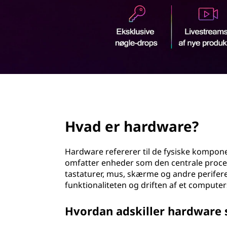
d
h
o
l
d
page hero 2/3
Hvad er hardware?
Hardware refererer til de fysiske kompon
omfatter enheder som den centrale proc
tastaturer, mus, skærme og andre perifere
funktionaliteten og driften af et compute
Hvordan adskiller hardware s