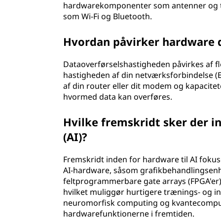
hardwarekomponenter som antenner og tr
som Wi-Fi og Bluetooth.
Hvordan påvirker hardware 
Dataoverførselshastigheden påvirkes af f
hastigheden af din netværksforbindelse (Et
af din router eller dit modem og kapacite
hvormed data kan overføres.
Hvilke fremskridt sker der in
(AI)?
Fremskridt inden for hardware til AI fokuse
AI-hardware, såsom grafikbehandlingsenhe
feltprogrammerbare gate arrays (FPGA'er), 
hvilket muliggør hurtigere trænings- og i
neuromorfisk computing og kvantecomputin
hardwarefunktionerne i fremtiden.