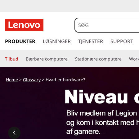
s
p
PRODUKTER
LØSNINGER
TJENESTER
SUPPORT
r
i
Tilbud
Bærbare computere
Stationære computere
Work
n
g
t
Home
>
Glossary
> Hvad er hardware?
i
l
h
o
v
e
d
i
n