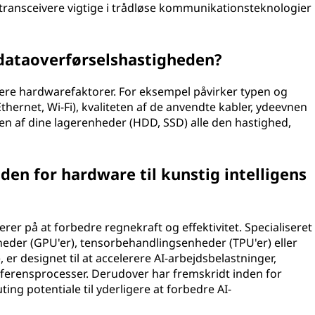
ansceivere vigtige i trådløse kommunikationsteknologier
dataoverførselshastigheden?
lere hardwarefaktorer. For eksempel påvirker typen og
hernet, Wi-Fi), kvaliteten af de anvendte kabler, ydeevnen
ten af dine lagerenheder (HDD, SSD) alle den hastighed,
den for hardware til kunstig intelligens
rer på at forbedre regnekraft og effektivitet. Specialiseret
der (GPU'er), tensorbehandlingsenheder (TPU'er) eller
er designet til at accelerere AI-arbejdsbelastninger,
nferensprocesser. Derudover har fremskridt inden for
g potentiale til yderligere at forbedre AI-