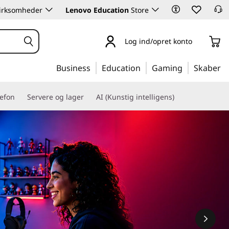
 virksomheder
Lenovo Education
Store
Log ind/opret konto
Business
Education
Gaming
Skaber
lefon
Servere og lager
AI (Kunstig intelligens)