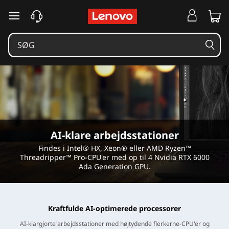
A
I
-
k
l
a
AI-klare arbejdsstationer
r
Findes i Intel® HX, Xeon® eller AMD Ryzen™
Threadripper™ Pro-CPU'er med op til 4 Nvidia RTX 6000
e
Ada Generation GPU.
a
r
Kraftfulde AI-optimerede processorer
AI-klargjorte arbejdsstationer med højtydende flerkerne-CPU'er og