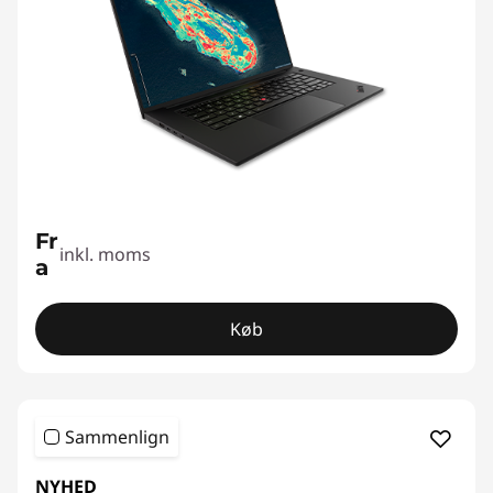
n
e
r
Fr
inkl. moms
a
Køb
Sammenlign
NYHED