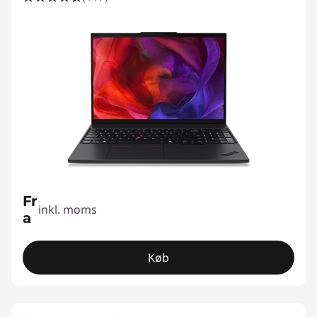
Fr
inkl. moms
a
Køb