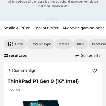
b
AI-forbedrede GPU'er, der sikrer hurtig behandling under komplekse
maskinlæringsopgaver.
e
j
Se alle AI PC'er
Copilot+ PC'er
AI-drevne gaming-pc'er
d
s
Filtre
Produkt Type
Mærke
Brug
Processo
s
22 resultater
Sortér efter
t
a
Sammenlign
t
ThinkPad P1 Gen 9 (16" Intel)
i
Copilot+ PC
o