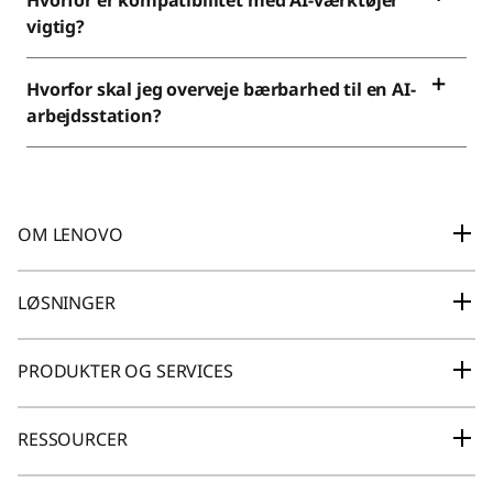
Hvorfor er kompatibilitet med AI-værktøjer
vigtig?
Hvorfor skal jeg overveje bærbarhed til en AI-
arbejdsstation?
OM LENOVO
Vores virksomhed
LØSNINGER
News
Lenovo 360 Partner hub (LPH)
PRODUKTER OG SERVICES
Investors Relations
Studierabat
Bærbar computer & ultrabook
Compliance (Amerikansk Engelsk)
RESSOURCER
Gamingmaskine
ESG
Lenovo Creator Community