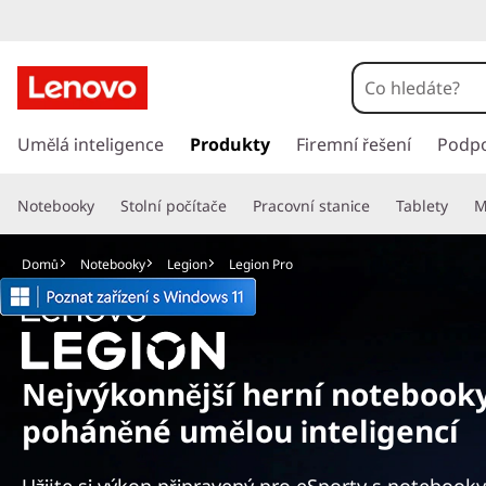
L
e
g
P
ř
Umělá inteligence
Produkty
Firemní řešení
Podp
i
e
s
o
Notebooky
Stolní počítače
Pracovní stanice
Tablety
M
k
o
n
č
Domů
Notebooky
Legion
Legion Pro
i
P
t
n
r
a
h
o
Nejvýkonnější herní notebook
l
poháněné umělou inteligencí
a
S
v
n