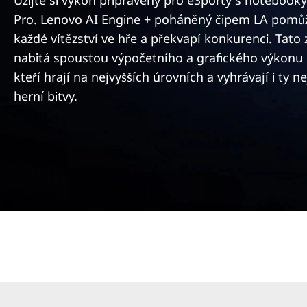
e
Užijte si výkon připravený pro eSporty s notebook
í
Pro. Lenovo AI Engine + poháněný čipem LA pomůže
r
o
každé vítězství ve hře a překvapí konkurenci. Tato 
b
i
s
nabitá spoustou výpočetního a grafického výkonu 
a
kteří hrají na nejvyšších úrovních a vyhrávají i ty n
e
h
herní bitvy.
s