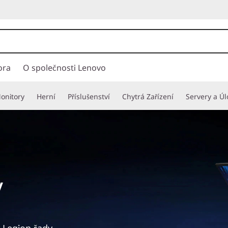
ora
O společnosti Lenovo
onitory
Herní
Příslušenství
Chytrá Zařízení
Servery a Úl
y