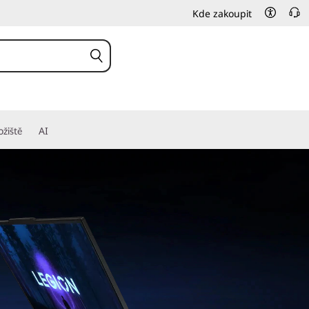
Kde zakoupit
ožiště
AI