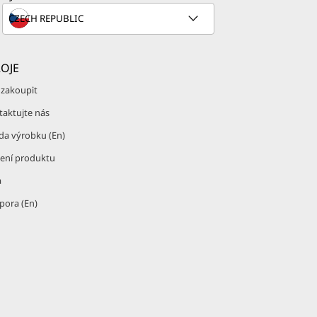
OJE
 zakoupit
taktujte nás
da výrobku (En)
žení produktu
a
pora (En)