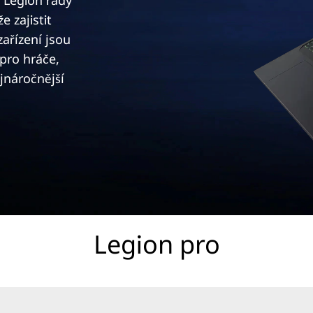
y Legion řady
 zajistit
zařízení jsou
pro hráče,
ejnáročnější
Legion pro