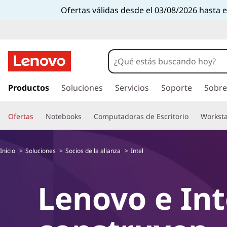
Ofertas válidas desde el 03/08/2026 hasta 
I
r
Productos
Soluciones
Servicios
Soporte
Sobre
a
l
Ofertas
Notebooks
Computadoras de Escritorio
Worksta
c
o
n
Inicio
Soluciones
Socios de la alianza
Intel
t
e
n
Lenovo e Int
i
d
o
p