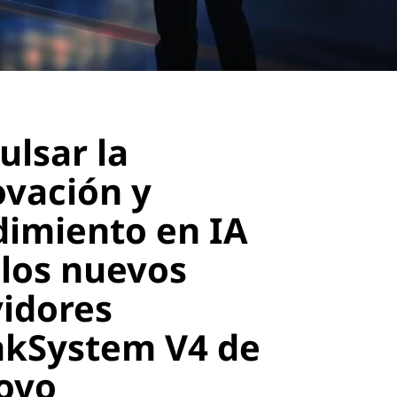
ulsar la
ovación y
dimiento en IA
 los nuevos
vidores
nkSystem V4 de
ovo