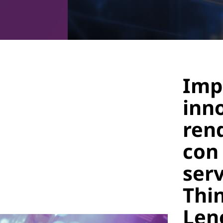
Imp
inn
ren
con
ser
Thi
Len