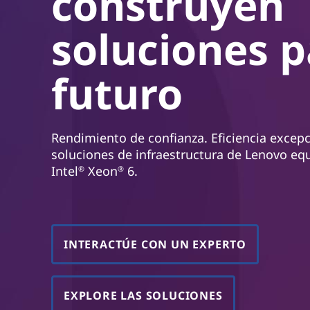
construyen
r
i
soluciones p
n
c
i
futuro
p
a
l
Rendimiento de confianza. Eficiencia excepc
soluciones de infraestructura de Lenovo e
Intel
Xeon
6.
®
®
INTERACTÚE CON UN EXPERTO
EXPLORE LAS SOLUCIONES