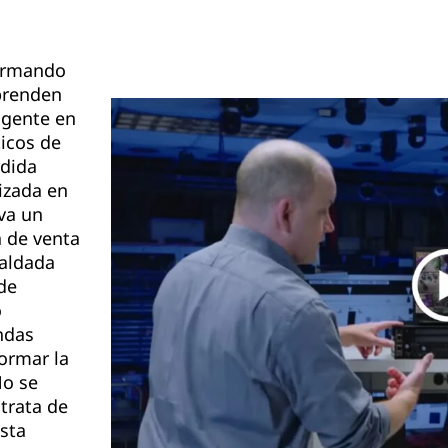
formando
prenden
 gente en
ticos de
rdida
izada en
va un
a de venta
aldada
de
o
ndas
ormar la
o se
 trata de
sta