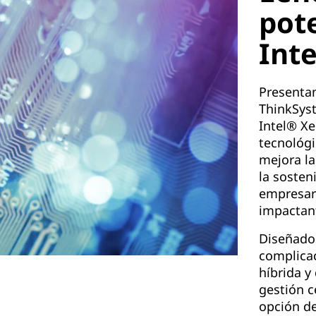
pot
Inte
Presenta
ThinkSys
Intel® Xe
tecnológi
mejora la
la sosten
empresar
impactan
Diseñado
complicac
híbrida y
gestión c
opción de