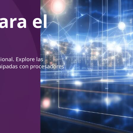
ara el
ional. Explore las
quipadas con procesadores