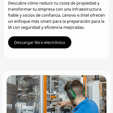
Descubre cómo reducir tu coste de propiedad y
o
transformar tu empresa con una infraestructura
fiable y socios de confianza. Lenovo e Intel ofrecen
e
un enfoque más smart para la preparación para la
IA con seguridad y eficiencia mejoradas.
I
n
Descargar libro electrónico
t
e
l