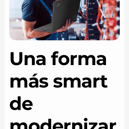
s
t
r
u
Una forma
c
t
más smart
u
r
de
a
d
modernizar