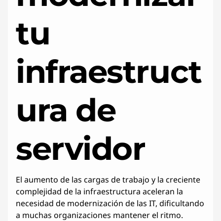
e
tu
T
I
infraestruct
c
o
ura de
n
L
servidor
e
n
El aumento de las cargas de trabajo y la creciente
o
complejidad de la infraestructura aceleran la
necesidad de modernización de las IT, dificultando
v
a muchas organizaciones mantener el ritmo.