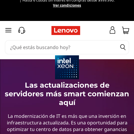
| Hasta 6 cuotas sin interés en compras desde $999.990.
M
Ver condiciones
o
d
Ir al contenido principal
e
r
n
i
Las actualizaciones de
servidores más smart comienzan
z
aquí
a
La modernización de IT es más que una inversión en
c
infraestructura actualizada. Es una oportunidad para
optimizar tu centro de datos para obtener ganancias