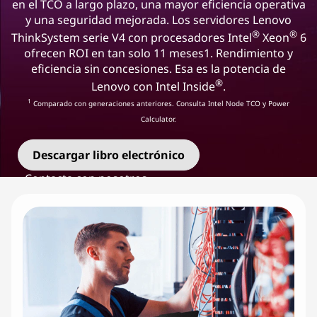
i
en el TCO a largo plazo, una mayor eficiencia operativa
y una seguridad mejorada. Los servidores Lenovo
ó
®
®
ThinkSystem serie V4 con procesadores Intel
Xeon
6
ofrecen ROI en tan solo 11 meses1. Rendimiento y
n
eficiencia sin concesiones. Esa es la potencia de
®
d
Lenovo con Intel Inside
.
1
Comparado con generaciones anteriores. Consulta Intel Node TCO y Power
e
Calculator.
I
Descargar libro electrónico
n
Contacta con nosotros
f
r
a
e