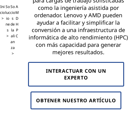
para cargas de trabajo sofisticadas
Ini
So
So
A
como la ingeniería asistida por
cio
luc
cio
M
ordenador. Lenovo y AMD pueden
io
s
D
ayudar a facilitar y simplificar la
ne
de
H
conversión a una infraestructura de
s
la
P
ali
C
informática de alto rendimiento (HPC)
an
con más capacidad para generar
za
mejores resultados.
INTERACTUAR CON UN
EXPERTO
OBTENER NUESTRO ARTÍCULO