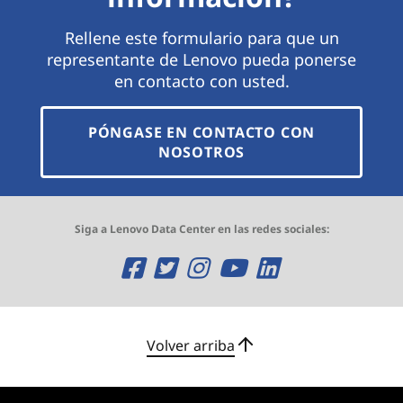
Rellene este formulario para que un
representante de Lenovo pueda ponerse
en contacto con usted.
PÓNGASE EN CONTACTO CON
NOSOTROS
Siga a Lenovo Data Center en las redes sociales:
O
O
O
O
O
p
p
p
p
p
e
e
e
e
e
Volver arriba
n
n
n
n
n
s
s
s
s
s