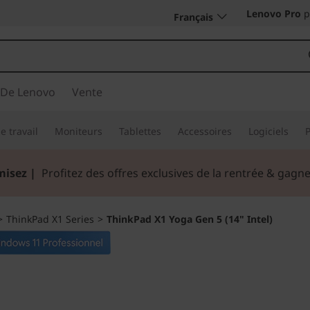
Lenovo Pro
p
Français
 De Lenovo
Vente
e travail
Moniteurs
Tablettes
Accessoires
Logiciels
misez |
Profitez des offres exclusives de la rentrée & gag
>
ThinkPad X1 Series
>
ThinkPad X1 Yoga Gen 5 (14" Intel)
L’excellence prof