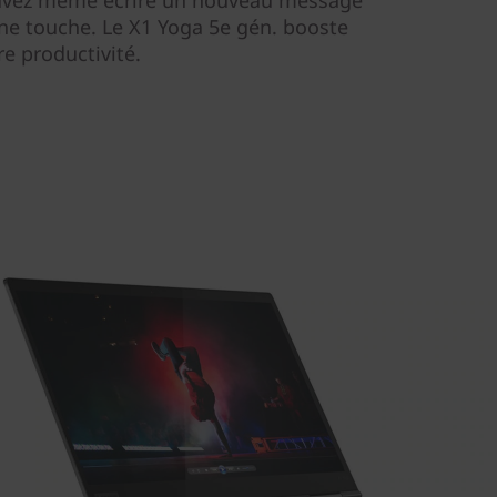
vez même écrire un nouveau message
une touche. Le X1 Yoga 5e gén. booste
re productivité.