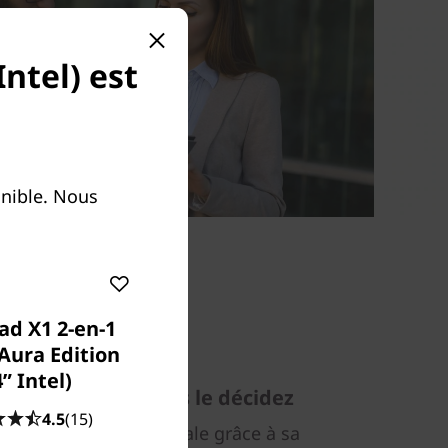
ntel) est
onible. Nous
ad X1 2-en-1
Aura Edition
4ʺ Intel)
ement lorsque vous le décidez
4.5
(15)
e une réactivité maximale grâce à sa