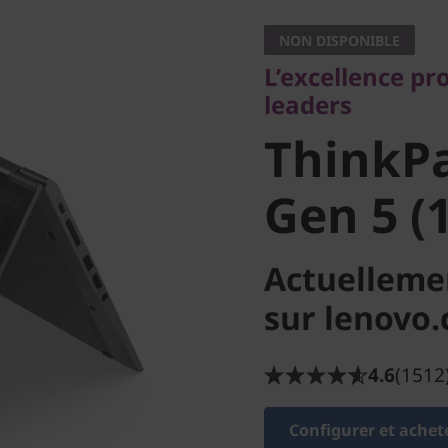
leaders
NON DISPONIBLE
ThinkPa
L’excellence pr
leaders
Gen 5 (14
ThinkP
Gen 5 (1
Actuelleme
sur lenovo
4.6
(1512
Configurer et achet