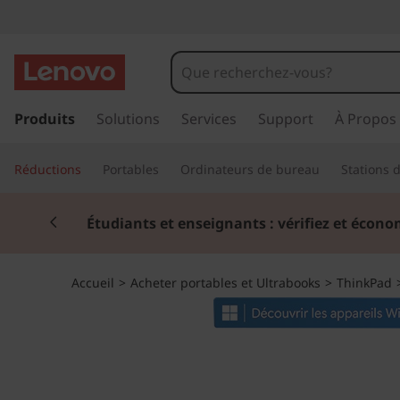
T
h
i
p
a
Produits
Solutions
Services
Support
À Propos
n
s
s
k
Réductions
Portables
Ordinateurs de bureau
Stations d
e
r
P
Currently displaying item 2 of 3
a
Étudiants et enseignants : vérifiez et écono
u
a
c
o
d
Accueil
>
Acheter portables et Ultrabooks
>
ThinkPad
n
t
X
e
n
1
u
p