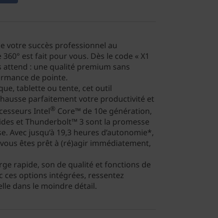
lé de votre succès professionnel au
 360° est fait pour vous. Dès le code « X1
s attend : une qualité premium sans
rmance de pointe.
ue, tablette ou tente, cet outil
éhausse parfaitement votre productivité et
®
cesseurs Intel
Core™ de 10e génération,
ides et Thunderbolt™ 3 sont la promesse
se. Avec jusqu’à 19,3 heures d’autonomie*,
E, vous êtes prêt à (ré)agir immédiatement,
rge rapide, son de qualité et fonctions de
c ces options intégrées, ressentez
elle dans le moindre détail.