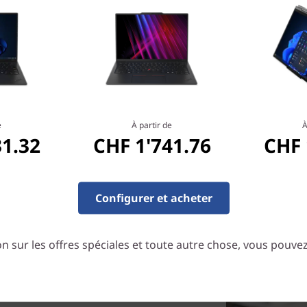
fonctionnalité d’alimentation
moins d’une seconde et p
d’après. Avec la foncti
connexions Internet rapi
reliés à de nombreux app
technologie WWAN en option
avec une connexion sécuris
tout comme
e
À partir de
À
31.32
CHF 1'741.76
CHF 
*La connectivité WWAN 
Configurer et acheter
n sur les offres spéciales et toute autre chose, vous pouve