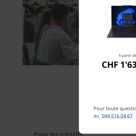
À partir d
CHF 1'6
Pour toute questio
au
044 516 04 67
Pour les créatifs