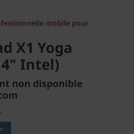
d X1 Yoga
ofessionnelle mobile pour
" Intel)
ad X1 Yoga
4" Intel)
nt non disponible
.com
)
er