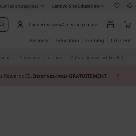
our les entreprises
Lenovo Site Education
Connectez-vous/Créez un compte
Business
Éducation
Gaming
Créateur
Phones
Serveurs et stockage
IA (Intelligence artificielle)
nez Rewards X3.
Inscrivez-vous GRATUITEMENT
essionnelle mobile pour