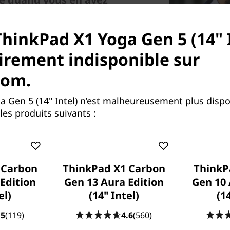
 génération, le X1 Yoga 5e
ThinkPad X1 Yoga Gen 5 (14" I
ue soit la tâche à effectuer.
rement indisponible sur
cun souci car l’appareil
i vous devez vraiment le
com.
ste sa batterie de 0 à 80 %
.
a Gen 5 (14" Intel) n’est malheureusement plus disp
es produits suivants :
 Carbon
ThinkPad X1 Carbon
ThinkP
Edition
Gen 13 Aura Edition
Gen 10 
el)
(14" Intel)
(1
Arrêtez-vous uniqu
.5
(119)
4.6
(560)
Le X1 Yoga 5e gén. offr