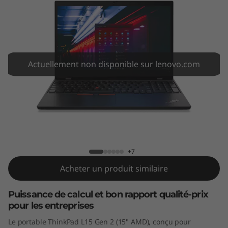
5
G
e
n
Actuellement non disponible sur lenovo.com
2
(
ThinkPad L15 Gen 2 (15″, AMD)
1
5
+7
Acheter un produit similaire
″
,
Puissance de calcul et bon rapport qualité-prix
pour les entreprises
A
Le portable ThinkPad L15 Gen 2 (15" AMD), conçu pour