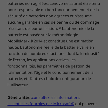
Connecteur mixte écouteurs/micro
batteries non agréées. Lenovo ne saurait être tenu
En option : Lecteur de carte à puce
Acheter
Achet
pour responsable du bon fonctionnement et de la
En option : Lecteur de carte Nano SIM
sécurité de batteries non agréées et n'assume
aucune garantie en cas de panne ou de dommage
Comparer
Comparer
Compa
Certifications
résultant de leur utilisation. * L'autonomie de la
®
EPEAT
Gold
Sécurité renforcée
batterie est basée sur la méthodologie
®
Energy Star
8.0
Explorer tous Acheter portables et Ultrabooks
MobileMark® 2014 et constitue une estimation
Le portable ThinkPad L15 Gen 2 comprend une
haute. L'autonomie réelle de la batterie varie en
suite mise à jour de solutions de sécurité
Les caractéristiques et spécifications ci-contre ne reflètent pas forcément
les versions disponibles à la vente dans ce pays !
ThinkShield intégrées, ainsi que la sécurité
fonction de nombreux facteurs, dont la luminosité
AMD. En plus d’un cache de confidentialité
de l'écran, les applications actives, les
pour webcam, de la fonction Smart Power On
fonctionnalités, les paramètres de gestion de
avec lecteur d’empreintes digitales tactile
l'alimentation, l'âge et le conditionnement de la
Match-on-Chip et du module dTPM 2.0
batterie, et d’autres choix de configuration de
(Discrete Trusted Platform Module), vous
l'utilisateur.
bénéficiez également de plusieurs couches de
protection.
Généralités :
consultez les informations
essentielles fournies par Microsoft®
qui peuvent
Solidité éprouvée