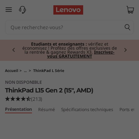
T
passer au contenu principal
h
i
Currently displaying item 2 of 3
n
Étudiants et enseignants :
vérifiez et
économisez ! Profitez des offres exclusives de
la rentrée & gagnez Rewards X3.
Inscrivez-
vous GRATUITEMENT
k
P
Accueil
>
...
>
ThinkPad L Série
NON DISPONIBLE
a
ThinkPad L15 Gen 2 (15″, AMD)
d
(213)
Présentation
Résumé
Spécifications techniques
Ports et
L
1