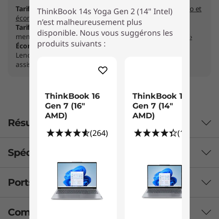
Tarifs B2B:
Réservé aux membres
Rejoignez Lenovo Pro et
ThinkBook 14s Yoga Gen 2 (14" Intel)
économisez ›
n’est malheureusement plus
Tarifs pour étudiants & professeurs:
Réservé aux
disponible. Nous vous suggérons les
membres
Rejoignez Lenovo Education et économisez ›
produits suivants :
Économisez jusqu’à 50 % sur Premier Support Plus
Lenovo Pro avec un PC Think : réparations rapides et
assistance.
ThinkBook 16
ThinkBook 14
Gen 7 (16"
Gen 7 (14"
AMD)
AMD)
Résumé
(264)
(100)
Spécifications techniques
Ports et emplacements
Autonomie
Jusqu’à 8,6 heures, 60 Wh (MM2018)
Comparer des produits similaires
Compatible RapidCharge