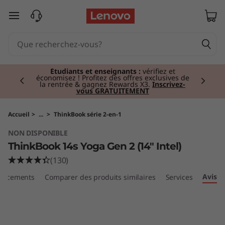
T
passer au contenu principal
h
i
Currently displaying item 2 of 3
n
Étudiants et enseignants :
vérifiez et
économisez ! Profitez des offres exclusives de
la rentrée & gagnez Rewards X3.
Inscrivez-
vous GRATUITEMENT
k
B
Accueil
>
...
>
ThinkBook série 2-en-1
NON DISPONIBLE
o
ThinkBook 14s Yoga Gen 2 (14" Intel)
o
(130)
Avis
placements
Comparer des produits similaires
Services
k
1