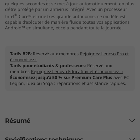
quelques secondes et se met à jour automatiquement, en plus
1
d’être protégé par un antivirus intégré. Avec un processeur
®
Intel
Core™ et une très grande autonomie, ce modèle est
5
capable d’exécuter de manière fluide toutes vos applications
Android™ en simultané, et cela pendant toute la journée.
"
)
Tarifs B2B:
Réservé aux membres
Rejoignez Lenovo Pro et
économisez ›
Tarifs pour étudiants & professeurs:
Réservé aux
membres
Rejoignez Lenovo Education et économisez ›
Économisez jusqu’à 50 % sur Premium Care Plus
avec PC
Legion, Idea ou Yoga : réparations et assistance rapides.
Résumé
Spécifications techniques