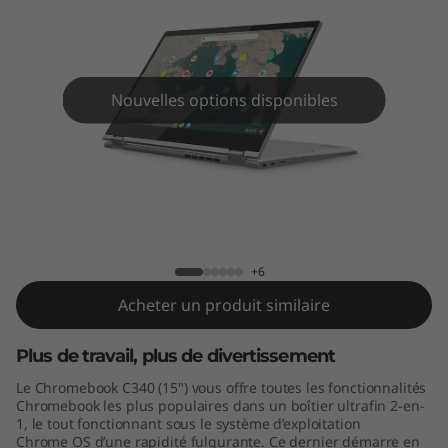
m
e
b
Nouvelles options disponibles
o
o
k
Lenovo Chromebook C340 (15")
C
+6
3
Acheter un produit similaire
4
Plus de travail, plus de divertissement
0
Le Chromebook C340 (15") vous offre toutes les fonctionnalités
Chromebook les plus populaires dans un boîtier ultrafin 2-en-
(
1, le tout fonctionnant sous le système d’exploitation
Chrome OS d’une rapidité fulgurante. Ce dernier démarre en