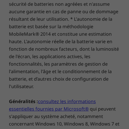
sécurité de batteries non agréées et n'assume
aucune garantie en cas de panne ou de dommage
résultant de leur utilisation. * L'autonomie de la
batterie est basée sur la méthodologie
MobileMark® 2014 et constitue une estimation
haute. L'autonomie réelle de la batterie varie en
fonction de nombreux facteurs, dont la luminosité
de l'écran, les applications actives, les
Gagnez en productivité avec Chrome OS
fonctionnalités, les paramètres de gestion de
l'alimentation, l'âge et le conditionnement de la
Aucune configuration nécessaire : il suffit de
batterie, et d’autres choix de configuration de
vous connecter avec votre compte Google
l'utilisateur.
pour découvrir Chrome OS, un système
d’exploitation à la fois simple et sécurisé. Vous
Généralités :
consultez les informations
pouvez synchroniser sans peine vos
téléphones et tablettes Android ainsi que vous
essentielles fournies par Microsoft®
qui peuvent
connecter n’importe où. Vous pouvez donc
s'appliquer au système acheté, notamment
garder vos affaires près de vous, même
concernant Windows 10, Windows 8, Windows 7 et