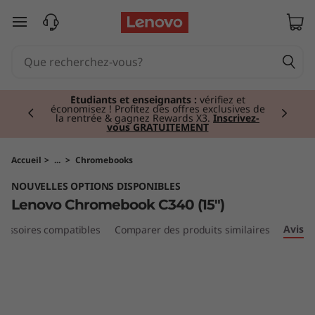
L
passer au contenu principal
e
n
Currently displaying item 2 of 3
o
Étudiants et enseignants :
vérifiez et
économisez ! Profitez des offres exclusives de
la rentrée & gagnez Rewards X3.
Inscrivez-
vous GRATUITEMENT
v
o
Accueil
>
...
>
Chromebooks
NOUVELLES OPTIONS DISPONIBLES
C
Lenovo Chromebook C340 (15")
h
Avis
cessoires compatibles
Comparer des produits similaires
r
o