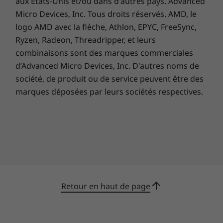
aux États-Unis et/ou dans d'autres pays. Advanced
Les dernières applications n’attendent
Micro Devices, Inc. Tous droits réservés. AMD, le
que vous
logo AMD avec la flèche, Athlon, EPYC, FreeSync,
Accédez au Google Play Store et découvrez un
Ryzen, Radeon, Threadripper, et leurs
nouveau monde de divertissement sur le
combinaisons sont des marques commerciales
Chromebook C340 (15"). Dès que vous vous
d’Advanced Micro Devices, Inc. D'autres noms de
connectez, des millions d’applications sont
société, de produit ou de service peuvent être des
mises à votre disposition, vous permettant
marques déposées par leurs sociétés respectives.
ainsi de profiter d’une bibliothèque riche en
jeux, musiques, films, séries, livres, etc. Si vous
aimez la photographie, faire des
investissements ou souhaitez juste suivre vos
amis, il y a une application pour ça.
Retour en haut de page