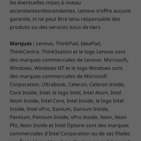
lorsque votre portable est loin, et stocker vos
les éventuelles mises à niveau
e-mails, cartes, documents et images de
ascendantes/descendantes. Lenovo n'offre aucune
manière sécurisée soit en local, soit dans le
garantie, ni ne peut être tenu responsable des
Cloud.
produits ou des services issus de tiers.
Marques :
Lenovo, ThinkPad, IdeaPad,
ThinkCentre, ThinkStation et le logo Lenovo sont
des marques commerciales de Lenovo. Microsoft,
Windows, Windows NT et le logo Windows sont
des marques commerciales de Microsoft
Corporation. Ultrabook, Celeron, Celeron Inside,
Core Inside, Intel, le logo Intel, Intel Atom, Intel
Atom Inside, Intel Core, Intel Inside, le logo Intel
Inside, Intel vPro, Itanium, Itanium Inside,
Pentium, Pentium Inside, vPro Inside, Xeon, Xeon
Phi, Xeon Inside et Intel Optane sont des marques
commerciales d'Intel Corporation ou de ses filiales