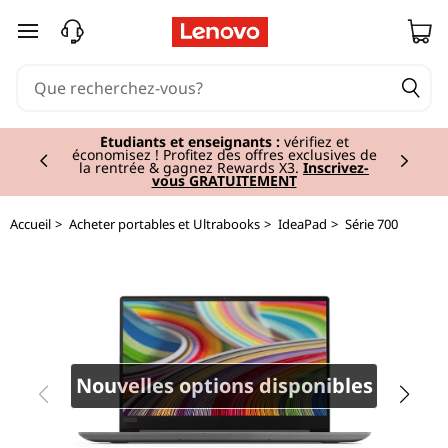
I
passer au contenu principal
d
e
Currently displaying item 2 of 3
a
Étudiants et enseignants :
vérifiez et
économisez ! Profitez des offres exclusives de
la rentrée & gagnez Rewards X3.
Inscrivez-
vous GRATUITEMENT
P
a
Accueil
>
Acheter portables et Ultrabooks
>
IdeaPad
>
Série 700
d
7
2
Nouvelles options disponibles
0