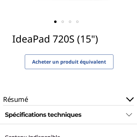
S
(
1
IdeaPad 720S (15")
5
"
Acheter un produit équivalent
)
Résumé
Spécifications techniques
Performances