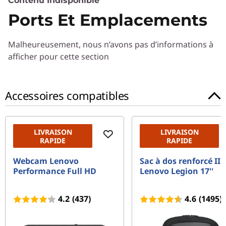
Contenu Indisponible
Ports Et Emplacements
Processeur
8th Gen Intel® Core™ processor
Malheureusement, nous n’avons pas d’informations à
Système d'exploitation
afficher pour cette section
Windows 10 Home
Accessoires compatibles
Carte graphique
Up to NVIDIA GTX-1050Ti graphics
Mémoire totale
LIVRAISON
LIVRAISON
RAPIDE
RAPIDE
Up to 16 GB DDR4 memory
Webcam Lenovo
Sac à dos renforcé II 
Disque dur
Performance Full HD
Lenovo Legion 17''
Up to 1 TB PCIe SSD storage
4.2
(437)
4.6
(1495)
Conception