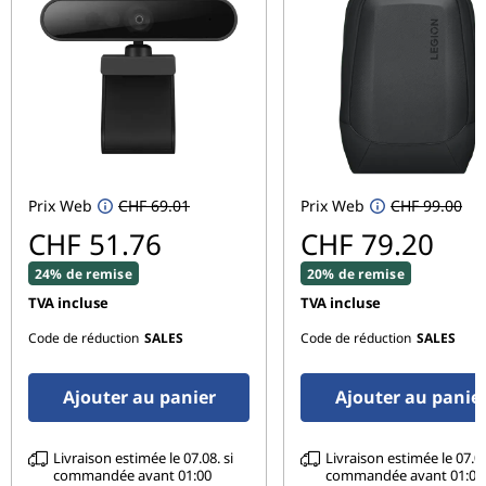
Écran
15.6" FHD (1920 x 1080) IPS display
Autres
Brand
ideapad
Prix Web
CHF 69.01
Prix Web
CHF 99.00
CHF 51.76
CHF 79.20
24% de remise
20% de remise
TVA incluse
TVA incluse
Code de réduction
SALES
Code de réduction
SALES
Ajouter au panier
Ajouter au panie
Livraison estimée le 07.08. si
Livraison estimée le 07.08
commandée avant 01:00
commandée avant 01:00