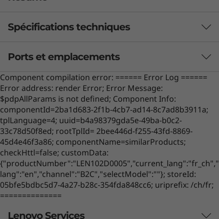
Spécifications techniques
Ports et emplacements
Caméra
Component compilation error: ====== Error Log ======
Maximum : 5 M, IR en option
Error address: render Error; Error Message:
$pdpAllParams is not defined; Component Info:
Dimensions (H x L x P)
componentId=2ba1d683-2f1b-4cb7-ad14-8c7ad8b3911a;
2,49 cm x 54,12 cm x 43,52 cm/0,98" x 21,3" x 17,13"
tplLanguage=4; uuid=b4a98379gda5e-49ba-b0c2-
33c78d50f8ed; rootTplId= 2bee446d-f255-43fd-8869-
Poids
45d4e46f3a86; componentName=similarProducts;
checkHttl=false; customData:
Minimum : 7,25 kg/15,98 livres
{"productNumber":"LEN102D0005","current_lang":"fr_ch","
lang":"en","channel":"B2C","selectModel":""}; storeId:
Le clavier et la souris ne sont pas inclus.
Son
05bfe5bdbc5d7-4a27-b28c-354fda848cc6; uriprefix: /ch/fr;
®
®
2 haut-parleurs JBL x 3 W
certifiés par
Harman
==============
Performances exceptionnelles, confort
woofer 1 x 5W
intégré
Lenovo Services
1
-
Appareil photo