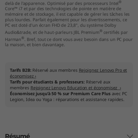
®
delà de l'apparence. Optimisé par des processeurs Intel
4
Core™ i7 et par des technologies de pointe en matière de
mémoire et de stockage, il est capable de gérer les tâches les
"
plus lourdes. Parfait également pour les divertissements, ce
PC est doté d'un écran FHD de 23,8", du système Dolby
®
I
Audio&trade, et de haut-parleurs JBL Premium
certifiés par
®
Harman
. Bref, tout ce dont vous avez besoin dans un PC pour
la maison, et bien davantage.
n
t
Tarifs B2B:
Réservé aux membres
Rejoignez Lenovo Pro et
e
économisez ›
Tarifs pour étudiants & professeurs:
Réservé aux
l
membres
Rejoignez Lenovo Education et économisez ›
Économisez jusqu’à 50 % sur Premium Care Plus
avec PC
)
Legion, Idea ou Yoga : réparations et assistance rapides.
Résumé