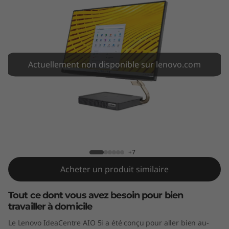
A
I
O
5
Actuellement non disponible sur lenovo.com
i
G
IdeaCentre AIO 5i Gen 6 (24" Intel)
e
n
+7
Acheter un produit similaire
6
(
Tout ce dont vous avez besoin pour bien
travailler à domicile
2
Le Lenovo IdeaCentre AIO 5i a été conçu pour aller bien au-