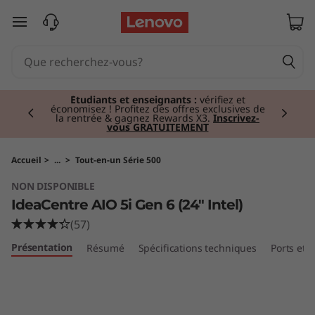
I
passer au contenu principal
d
e
Currently displaying item 3 of 3
a
Tablettes haut de gamme I
Personnelles,
puissantes, portables.
Acheter maintenant
C
e
Accueil
>
...
>
Tout-en-un Série 500
NON DISPONIBLE
n
IdeaCentre AIO 5i Gen 6 (24" Intel)
t
(57)
Présentation
Résumé
Spécifications techniques
Ports et
r
e