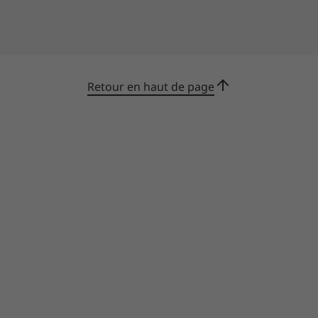
Assistance de type « Bien démarrer »
avec des recommandations
d’utilisation système proactives
Interlocuteur unique pour l’expertise
Retour en haut de page
matérielle et logicielle
Support logiciel exhaustif avec
assistance collaborative pour les
logiciels tiers
Bilan de santé annuel complet du PC