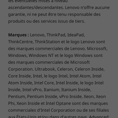
les éventuelles mises à niveau
ascendantes/descendantes. Lenovo n'offre aucune
garantie, ni ne peut être tenu responsable des
produits ou des services issus de tiers.
Marques :
Lenovo, ThinkPad, IdeaPad,
Moins d’encombrement, donc plus
ThinkCentre, ThinkStation et le logo Lenovo sont
d’espace sur le bureau
des marques commerciales de Lenovo. Microsoft,
Windows, Windows NT et le logo Windows sont
Un ordinateur de bureau avec un tas de fils
des marques commerciales de Microsoft
connectés, cela peut faire désordre. Ce n’est
pas le cas avec le tout-en-un IdeaCentre 3i. Il
Corporation. Ultrabook, Celeron, Celeron Inside,
possède un collecteur de câbles pratique,
Core Inside, Intel, le logo Intel, Intel Atom, Intel
intégré dans le support. Résultat : moins
Atom Inside, Intel Core, Intel Inside, le logo Intel
d’encombrement du bureau et plus d’espace
Inside, Intel vPro, Itanium, Itanium Inside,
pour travailler (ou jouer) avec.
Pentium, Pentium Inside, vPro Inside, Xeon, Xeon
Phi, Xeon Inside et Intel Optane sont des marques
Et amplement assez de ports
commerciales d'Intel Corporation ou de ses filiales
aux États-Unis et/ou dans d'autres pays. Advanced
Pour les accessoires essentiels de votre PC,