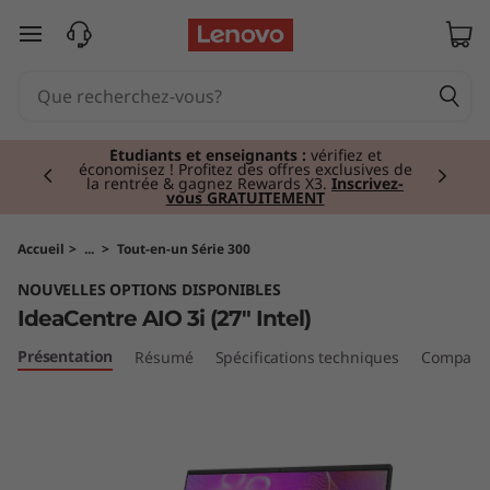
I
passer au contenu principal
d
e
Currently displaying item 2 of 3
a
Étudiants et enseignants :
vérifiez et
économisez ! Profitez des offres exclusives de
la rentrée & gagnez Rewards X3.
Inscrivez-
vous GRATUITEMENT
C
e
Accueil
>
...
>
Tout-en-un Série 300
NOUVELLES OPTIONS DISPONIBLES
n
IdeaCentre AIO 3i (27" Intel)
t
Présentation
Résumé
Spécifications techniques
Comparer 
r
e