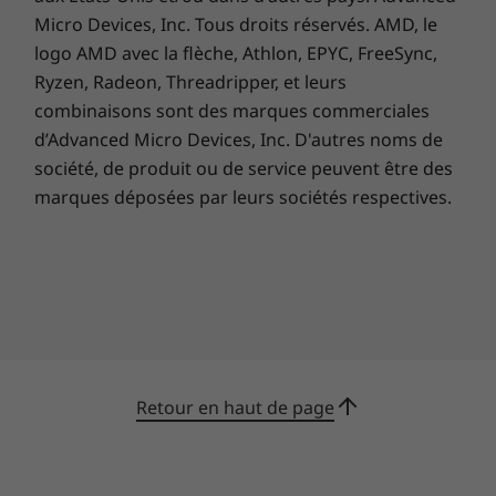
Micro Devices, Inc. Tous droits réservés. AMD, le
comme une souris et un clavier de jeu, le tout-
en-un IdeaCentre 3i présente une multitude de
logo AMD avec la flèche, Athlon, EPYC, FreeSync,
ports et d’emplacements. En plus des ports
Ryzen, Radeon, Threadripper, et leurs
USB 2.0 et 3.0, il dispose d’un lecteur de carte 3-
combinaisons sont des marques commerciales
en-1 et d’une sortie HDMI, au cas où vous
d’Advanced Micro Devices, Inc. D'autres noms de
auriez besoin d’un deuxième moniteur.
société, de produit ou de service peuvent être des
marques déposées par leurs sociétés respectives.
Retour en haut de page