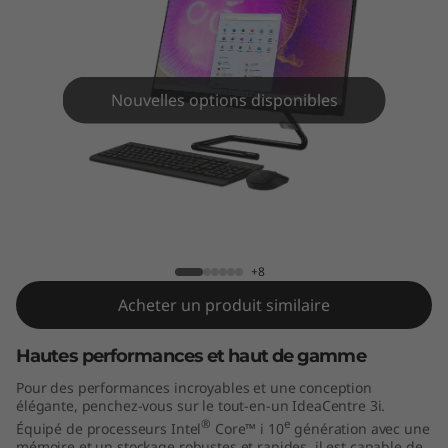
A
I
O
Nouvelles options disponibles
3
i
(
IdeaCentre AIO 3i (27" Intel)
2
+8
7
Acheter un produit similaire
"
Hautes performances et haut de gamme
I
Pour des performances incroyables et une conception
élégante, penchez-vous sur le tout-en-un IdeaCentre 3i.
n
®
e
Équipé de processeurs Intel
Core™ i 10
génération avec une
mémoire et un stockage robustes et rapides, il est capable de