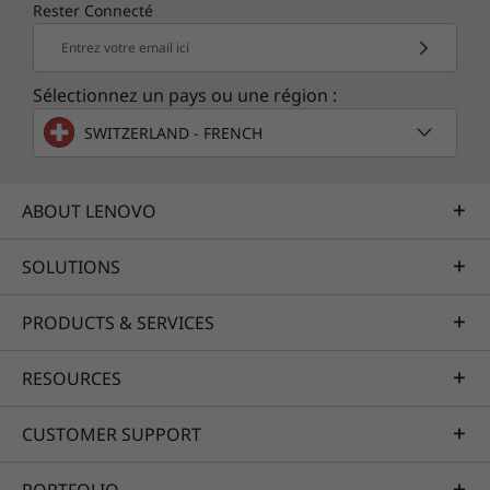
souhaitez la fermer, il suffit de faire glisser le
Rester Connecté
bouton en haut de votre écran.
Entrez votre email ici
Les spécifications peuvent varier selon la zone géographique/le modèle.
Sélectionnez un pays ou une région :
SWITZERLAND - FRENCH
ABOUT LENOVO
SOLUTIONS
PRODUCTS & SERVICES
RESOURCES
CUSTOMER SUPPORT