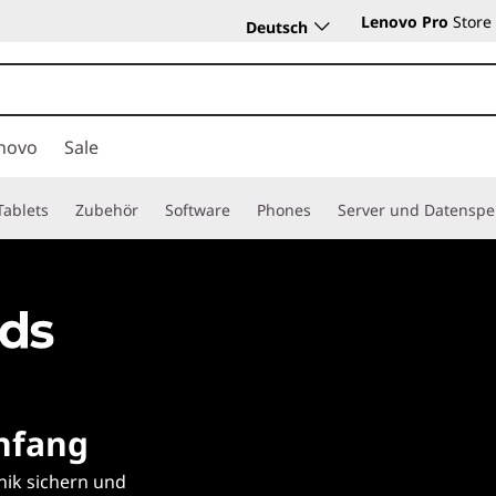
Lenovo Pro
Store
Deutsch
So
sammeln
Einlösen!
Sie Punkte
novo
Sale
Tablets
Zubehör
Software
Phones
Server und Datenspe
nfang
nik sichern und