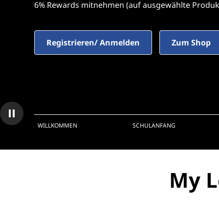
6% Rewards mitnehmen (auf ausgewählte Produk
r
i
n
g
Registrieren/ Anmelden
Zum Shop
e
n
WILLKOMMEN
SCHULANFANG
home hero 2/3 +2X Rewards zum Schulanfang
My L