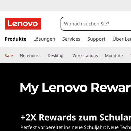
Wie
funktionier
t's?
z
u
Produkte
Lösungen
Services
Support
Über Le
m
H
Sale
Notebooks
Desktops
Workstations
Monitore
a
u
p
t
i
n
h
a
l
+2X Rewards zum Schula
t
s
Perfekt vorbereitet ins neue Schuljahr: Neue Tech
p