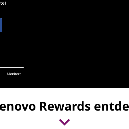
te)
Monitore
enovo Rewards entd