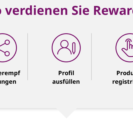
o verdienen Sie Rewar
erempf
Profil
Prod
ungen
ausfüllen
registr