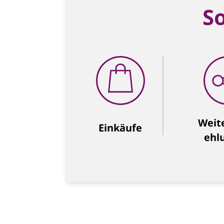
S
Weit
Einkäufe
ehl