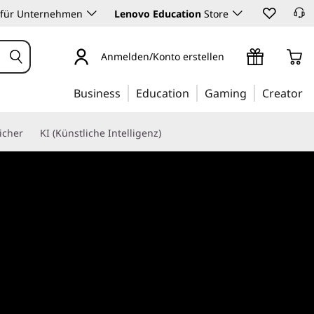
 für Unternehmen
Lenovo Education
Store
Registrieren /
Lenovo Pro Rewards
anmelden
beitreten
Anmelden/Konto erstellen
Business
Education
Gaming
Creator
icher
KI (Künstliche Intelligenz)