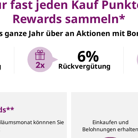
r fast jeden Kauf Punk
Rewards sammeln*
 ganze Jahr über an Aktionen mit Bo
6%
g
Rückvergütung
ds**
biläumsmonat könnnen Sie
Einkaufen und
!
Belohnungen erhalte