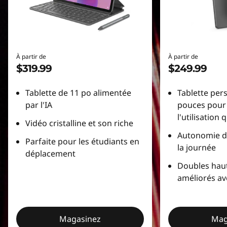
s
i
n
À partir de
À partir de
$319.99
$249.99
e
Tablette de 11 po alimentée
Tablette per
z
par l'IA
pouces pour l
l'utilisation
l
Vidéo cristalline et son riche
Autonomie de
e
Parfaite pour les étudiants en
la journée
déplacement
s
Doubles haut
améliorés a
t
a
Magasinez
Mag