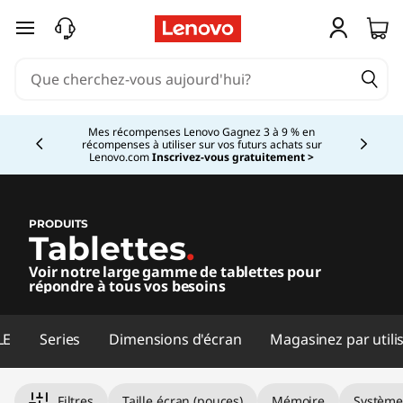
T
passer au contenu principal
a
b
Currently displaying item 3 of 5
l
Vous magasinez pour une entreprise?
Les nouveaux membres
Lenovo Pro bénéficient d'une réduction de 100 $ sur la première
commande de 1 000 $ et plus, d'économies exclusives et d'une
e
assistance technologique 1:1.
En savoir plus >
t
PRODUITS
Tablettes
.
t
Voir notre large gamme de tablettes pour
e
répondre à tous vos besoins
s
LE
Series
Dimensions d'écran
Magasinez par utili
L
Filtres
Taille écran (pouces)
Mémoire
Système 