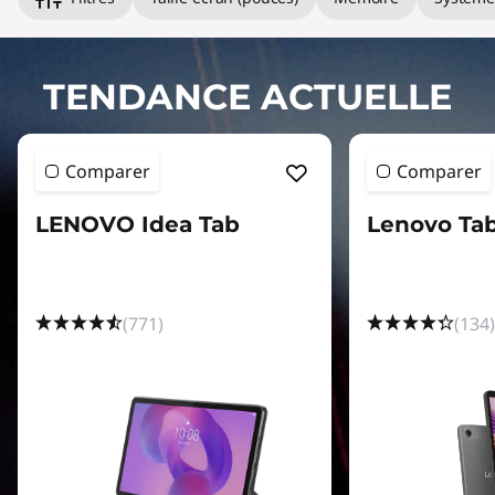
e
n
o
TENDANCE ACTUELLE
v
Comparer
Comparer
o
LENOVO Idea Tab
Lenovo Ta
:
(771)
(134)
m
a
g
a