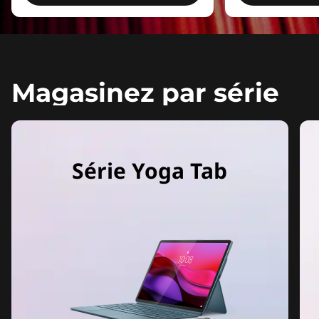
b
l
e
Magasinez par série
t
t
e
Série Yoga Tab
s