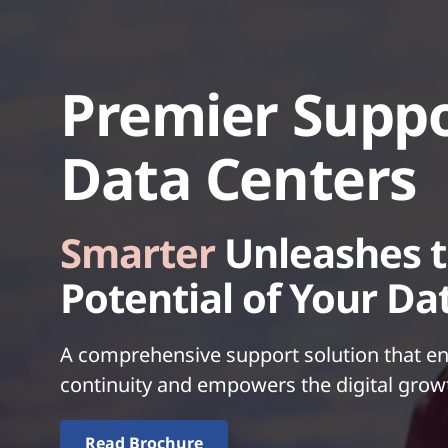
C
e
Premier Suppo
n
Data Centers
t
Smarter
Unleashes t
e
Potential of Your Da
r
A comprehensive support solution that en
continuity and empowers the digital growt
s
Read Brochure