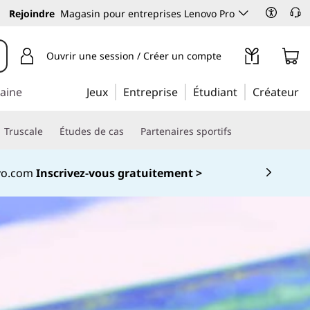
Rejoindre
Magasin pour entreprises Lenovo Pro
Ouvrir une session / Créer un compte
maine
Jeux
Entreprise
Étudiant
Créateur
Truscale
Études de cas
Partenaires sportifs
e 100 $ sur la première commande de 1 000 $
 savoir plus >
 5