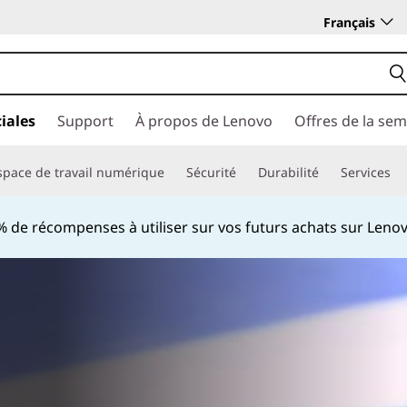
Français
iales
Support
À propos de Lenovo
Offres de la se
space de travail numérique
Sécurité
Durabilité
Services
ouveaux membres Lenovo Pro bénéficient d'une réduction d
onomies exclusives et d'une assistance technologique 1:1.
En
Currently displaying item 3 of