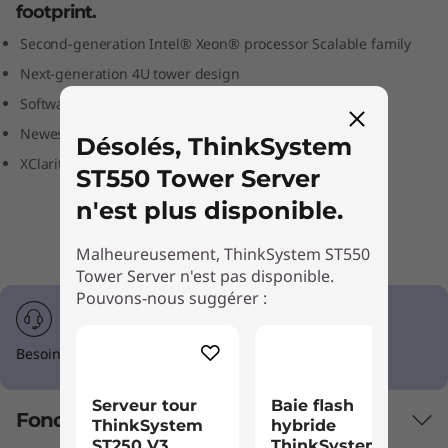
footprint.
S
Second-generation Intel® Xeon® processor Scalable family
e
Next-generation 4U tower design
r
Software and Hardware RAID options
Newest enterprise-class RAS technologies
Désolés, ThinkSystem
v
XClarity centralized automated management
ST550 Tower Server
e
n'est plus disponible.
r
Malheureusement, ThinkSystem ST550
Tower Server n'est pas disponible.
Pouvons-nous suggérer :
Besoin d'aide ? Appelez 1-855-253-6686 Option #2
Serveur tour
Baie flash
Fonctionnalités
ThinkSystem
hybride
ST250 V3
ThinkSystem