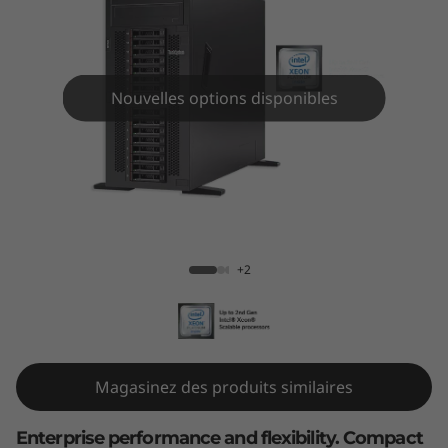
m
S
T
Nouvelles options disponibles
5
5
0
ThinkSystem ST550 Tower Server
T
+2
o
w
e
Magasinez des produits similaires
r
Enterprise performance and flexibility. Compact