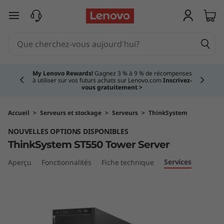
T
passer au contenu principal
h
i
Currently displaying item 2 of 5
n
My Lenovo Rewards!
Gagnez 3 % à 9 % de récompenses
à utiliser sur vos futurs achats sur Lenovo.com
Inscrivez-
vous gratuitement >
k
S
Accueil
>
Serveurs et stockage
>
Serveurs
>
ThinkSystem
NOUVELLES OPTIONS DISPONIBLES
y
ThinkSystem ST550 Tower Server
s
Services
Aperçu
Fonctionnalités
Fiche technique
t
e