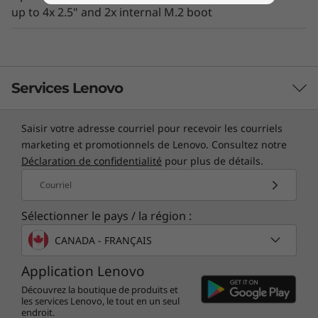
up to 4x 2.5" and 2x internal M.2 boot
Services Lenovo
Saisir votre adresse courriel pour recevoir les courriels
Services TruScale
marketing et promotionnels de Lenovo. Consultez notre
Déclaration de confidentialité
pour plus de détails.
Exploitez la surveillance en temps réel, la réponse aux
Enterprise enabled, ROBO ready
incidents 24x7 et la résolution des problèmes, le tout
Courriel
via un point de contact unique. Les contrôles de santé
The Lenovo ThinkSystem ST550 is a scalable 4U
Sélectionner le pays / la région :
trimestriels assurent une optimisation continue et
®
tower server that features powerful Intel
l'innovation commerciale. Lenovo offre une
CANADA - FRANÇAIS
®
Xeon
processor Scalable family CPUs. It
surveillance active à distance du matériel dans le
provides the performance and reliability you
Application Lenovo
centre de données du client, permettant des
expect from the data center, but optimized for
performances et une productivité continues.
Découvrez la boutique de produits et
office environments, with physical security and
les services Lenovo, le tout en un seul
endroit.
En savoir plus
whisper-quiet operation. Its compact footprint