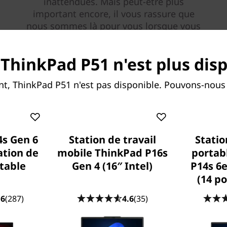
inattendues. Mais peut-être plus
important encore, il vous rassure que
nous sommes là pour vous lorsque vous
en avez le plus besoin.
 ThinkPad P51 n'est plus disp
En savoir plus > >
, ThinkPad P51 n'est pas disponible. Pouvons-nous 
s Gen 6
Station de travail
Statio
ation de
mobile ThinkPad P16s
portab
rtable
Gen 4 (16″ Intel)
P14s 6
(14 po
.6
(287)
4.6
(35)