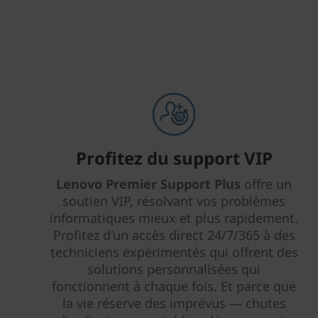
d
P
5
1
(
1
Profitez du support VIP
5
Lenovo Premier Support Plus
offre un
soutien VIP, résolvant vos problèmes
,
informatiques mieux et plus rapidement.
Profitez d'un accès direct 24/7/365 à des
6
techniciens expérimentés qui offrent des
solutions personnalisées qui
fonctionnent à chaque fois. Et parce que
la vie réserve des imprévus — chutes
p