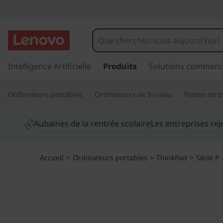
S
t
a
p
a
Intelligence Artificielle
Produits
Solutions commerci
t
s
s
i
Ordinateurs portables
Ordinateurs de bureau
Postes de tr
e
r
o
a
Aubaines de la rentrée scolaire
Les entreprises re
u
n
c
o
d
Accueil
>
Ordinateurs portables
>
ThinkPad
>
Série P
n
t
e
e
n
t
u
p