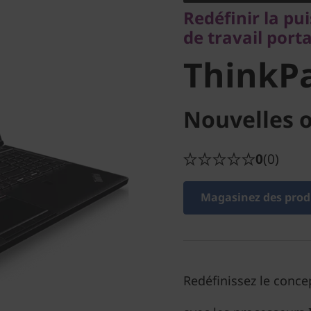
ThinkPa
Redéfinir la pu
de travail port
ThinkP
Nouvelles o
0
(0)
Magasinez des produ
Redéfinissez le conce