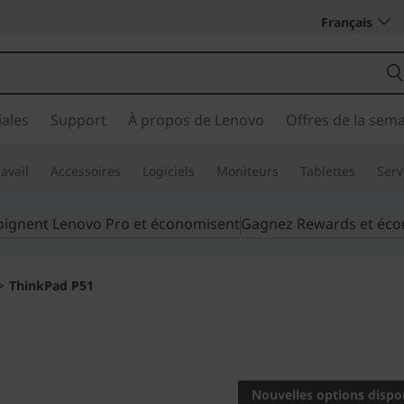
Français
ales
Support
À propos de Lenovo
Offres de la sem
avail
Accessoires
Logiciels
Moniteurs
Tablettes
Serv
joignent Lenovo Pro et économisent
Gagnez Rewards et éc
>
ThinkPad P51
Redéfinir la puis
de travail portabl
Nouvelles options dispo