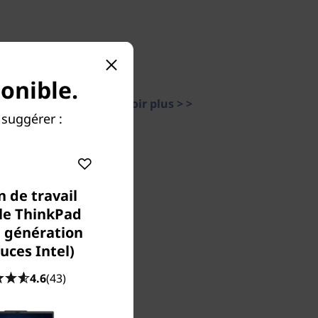
onible.
En savoir plus > >
suggérer :
n de travail
le ThinkPad
e génération
uces Intel)
4.6
(43)