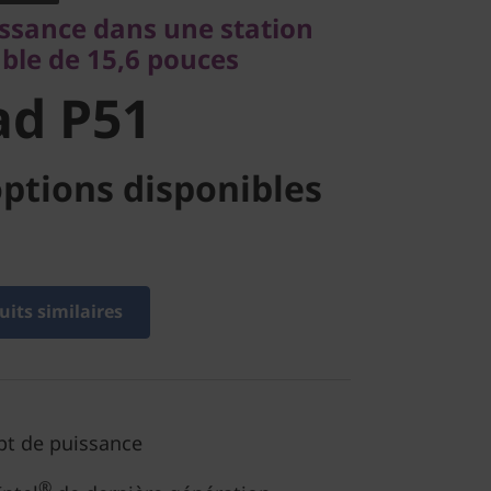
d P51
issance dans une station
able de 15,6 pouces
ad P51
ptions disponibles
its similaires
pt de puissance
®