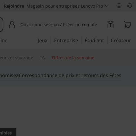
Rejoindre
Magasin pour entreprises Lenovo Pro
Ouvrir une session / Créer un compte
aine
Jeux
Entreprise
Étudiant
Créateur
eurs et stockage
IA
Offres de la semaine
onomisez
Correspondance de prix et retours des Fêtes
sance dans une station
e de 15,6 pouces
nibles