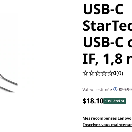
USB-C
StarTe
USB-C c
IF, 1,8 
0
(0)
Valeur estimée
$20.99
$18.10
13% éteint
Mes récompenses Lenovo
Inscrivez-vous maintenan