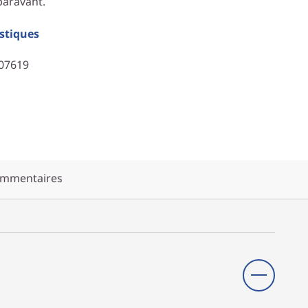
paravant.
istiques
807619
mmentaires