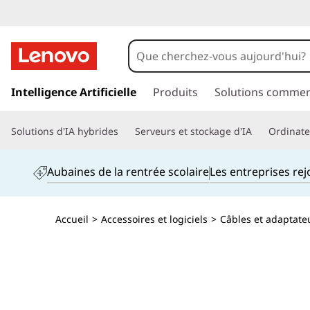
p
a
Intelligence Artificielle
Produits
Solutions commer
s
s
Solutions d'IA hybrides
Serveurs et stockage d'IA
Ordinateu
e
r
a
Aubaines de la rentrée scolaire
Les entreprises re
u
c
o
Accueil
>
Accessoires et logiciels
>
Câbles et adaptate
n
t
e
n
u
p