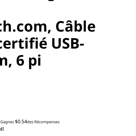
ch.com, Câble
ertifié USB-
m, 6 pi
$0.54
Gagnez
des Récompenses
t!